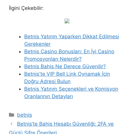
İlgini Çekebilir:
Betnis Yatırım Yaparken Dikkat Edilmesi
Gerekenler
Betnis Casino Bonusları: En İyi Casino
Promosyonları Nelerdir?
Betnis Bahis Ne Derece Güvenilir?
Betnis'te VIP Bell Link Oynamak İçin
Doğru Adresi Bulun
Betnis Yatırım Seçenekleri ve Komisyon
Oranlarının Detayları
Kategoriler
betnis
Betnis’te Bahis Hesabı Güvenliği: 2FA ve
Güçlü Şifre Önerileri