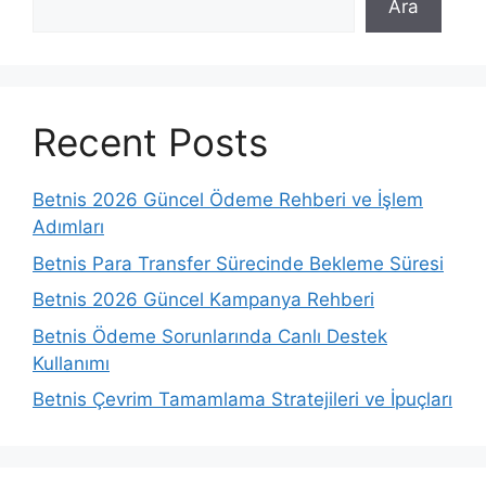
Ara
Recent Posts
Betnis 2026 Güncel Ödeme Rehberi ve İşlem
Adımları
Betnis Para Transfer Sürecinde Bekleme Süresi
Betnis 2026 Güncel Kampanya Rehberi
Betnis Ödeme Sorunlarında Canlı Destek
Kullanımı
Betnis Çevrim Tamamlama Stratejileri ve İpuçları