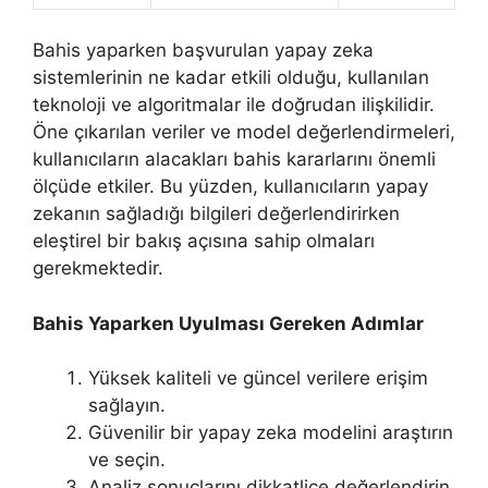
Bahis yaparken başvurulan yapay zeka
sistemlerinin ne kadar etkili olduğu, kullanılan
teknoloji ve algoritmalar ile doğrudan ilişkilidir.
Öne çıkarılan veriler ve model değerlendirmeleri,
kullanıcıların alacakları bahis kararlarını önemli
ölçüde etkiler. Bu yüzden, kullanıcıların yapay
zekanın sağladığı bilgileri değerlendirirken
eleştirel bir bakış açısına sahip olmaları
gerekmektedir.
Bahis Yaparken Uyulması Gereken Adımlar
Yüksek kaliteli ve güncel verilere erişim
sağlayın.
Güvenilir bir yapay zeka modelini araştırın
ve seçin.
Analiz sonuçlarını dikkatlice değerlendirin