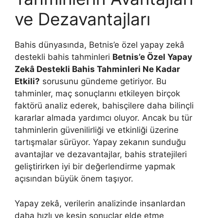
ve Dezavantajları
Bahis dünyasında, Betnis’e özel yapay zekâ
destekli bahis tahminleri
Betnis’e Özel Yapay
Zekâ Destekli Bahis Tahminleri Ne Kadar
Etkili?
sorusunu gündeme getiriyor. Bu
tahminler, maç sonuçlarını etkileyen birçok
faktörü analiz ederek, bahisçilere daha bilinçli
kararlar almada yardımcı oluyor. Ancak bu tür
tahminlerin güvenilirliği ve etkinliği üzerine
tartışmalar sürüyor. Yapay zekanın sunduğu
avantajlar ve dezavantajlar, bahis stratejileri
geliştirirken iyi bir değerlendirme yapmak
açısından büyük önem taşıyor.
Yapay zekâ, verilerin analizinde insanlardan
daha hızlı ve kesin sonuçlar elde etme