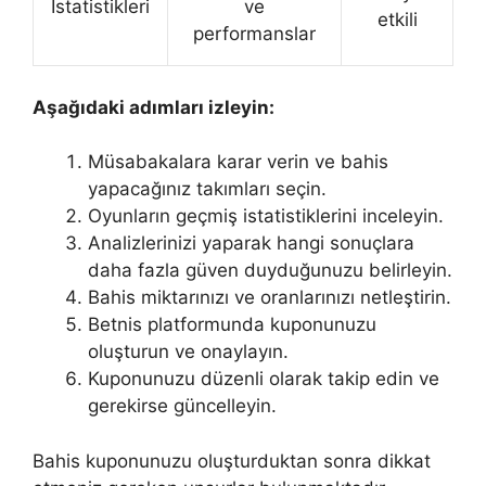
İstatistikleri
ve
etkili
performanslar
Aşağıdaki adımları izleyin:
Müsabakalara karar verin ve bahis
yapacağınız takımları seçin.
Oyunların geçmiş istatistiklerini inceleyin.
Analizlerinizi yaparak hangi sonuçlara
daha fazla güven duyduğunuzu belirleyin.
Bahis miktarınızı ve oranlarınızı netleştirin.
Betnis platformunda kuponunuzu
oluşturun ve onaylayın.
Kuponunuzu düzenli olarak takip edin ve
gerekirse güncelleyin.
Bahis kuponunuzu oluşturduktan sonra dikkat