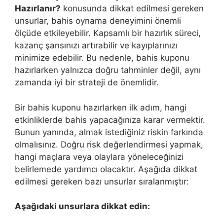
Hazırlanır?
konusunda dikkat edilmesi gereken
unsurlar, bahis oynama deneyimini önemli
ölçüde etkileyebilir. Kapsamlı bir hazırlık süreci,
kazanç şansınızı artırabilir ve kayıplarınızı
minimize edebilir. Bu nedenle, bahis kuponu
hazırlarken yalnızca doğru tahminler değil, aynı
zamanda iyi bir strateji de önemlidir.
Bir bahis kuponu hazırlarken ilk adım, hangi
etkinliklerde bahis yapacağınıza karar vermektir.
Bunun yanında, almak istediğiniz riskin farkında
olmalısınız. Doğru risk değerlendirmesi yapmak,
hangi maçlara veya olaylara yöneleceğinizi
belirlemede yardımcı olacaktır. Aşağıda dikkat
edilmesi gereken bazı unsurlar sıralanmıştır:
Aşağıdaki unsurlara dikkat edin: