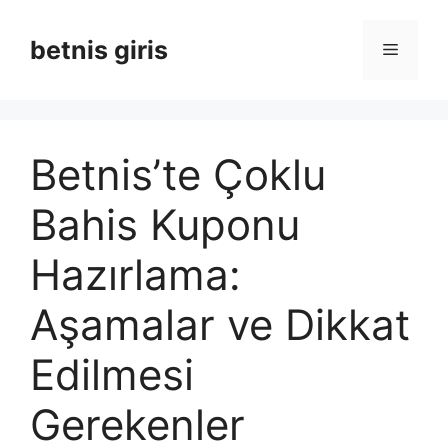
İçeriğe
atla
betnis giris
Menü
Betnis’te Çoklu
Bahis Kuponu
Hazırlama:
Aşamalar ve Dikkat
Edilmesi
Gerekenler