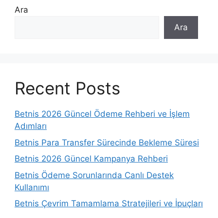
Ara
Ara
Recent Posts
Betnis 2026 Güncel Ödeme Rehberi ve İşlem
Adımları
Betnis Para Transfer Sürecinde Bekleme Süresi
Betnis 2026 Güncel Kampanya Rehberi
Betnis Ödeme Sorunlarında Canlı Destek
Kullanımı
Betnis Çevrim Tamamlama Stratejileri ve İpuçları