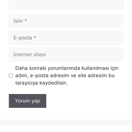
İsim
E-
posta
İnternet
sitesi
Daha sonraki yorumlarımda kullanılması için
adım, e-posta adresim ve site adresim bu
tarayıcıya kaydedilsin.