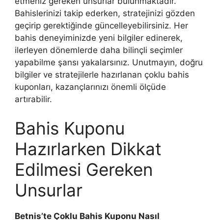
etmeniz gereken unsurlar bulunmaktadır.
Bahislerinizi takip ederken, stratejinizi gözden
geçirip gerektiğinde güncelleyebilirsiniz. Her
bahis deneyiminizde yeni bilgiler edinerek,
ilerleyen dönemlerde daha bilinçli seçimler
yapabilme şansı yakalarsınız. Unutmayın, doğru
bilgiler ve stratejilerle hazırlanan çoklu bahis
kuponları, kazançlarınızı önemli ölçüde
artırabilir.
Bahis Kuponu
Hazırlarken Dikkat
Edilmesi Gereken
Unsurlar
Betnis’te Çoklu Bahis Kuponu Nasıl