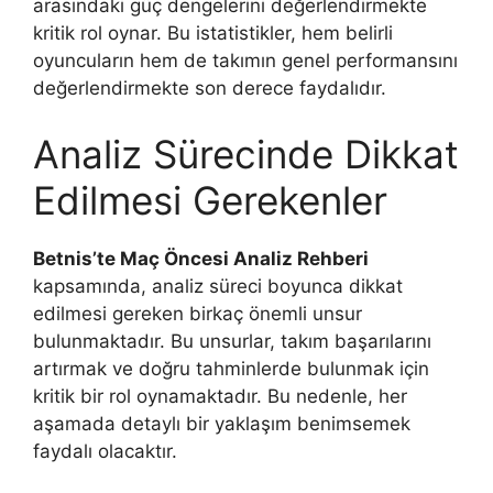
arasındaki güç dengelerini değerlendirmekte
kritik rol oynar. Bu istatistikler, hem belirli
oyuncuların hem de takımın genel performansını
değerlendirmekte son derece faydalıdır.
Analiz Sürecinde Dikkat
Edilmesi Gerekenler
Betnis’te Maç Öncesi Analiz Rehberi
kapsamında, analiz süreci boyunca dikkat
edilmesi gereken birkaç önemli unsur
bulunmaktadır. Bu unsurlar, takım başarılarını
artırmak ve doğru tahminlerde bulunmak için
kritik bir rol oynamaktadır. Bu nedenle, her
aşamada detaylı bir yaklaşım benimsemek
faydalı olacaktır.