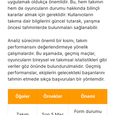
uygulamak oldukça önemlidir. Bu, hem takımın
hem de oyuncuların durumu hakkında bilinçli
kararlar almak için gereklidir. Kullanıcıların
takıma dair bilgilerini güncel tutarak, yarışma
öncesi tahminlerde bulunmaları sağlanabilir.
Analiz sürecinin önemli bir kısmı, takım
performansını değerlendirmeye yönelik
çalışmalardır. Bu aşamada, geçmiş maçlar,
oyuncuların bireysel ve takımsal istatistikleri gibi
veriler göz önünde bulundurulmalıdır. Geçmiş
performanslar, ekiplerin gelecekteki başarılarını
tahmin etmede sıkça başvurulan bir yöntemdir.
Öğeler
Örnekler
Önemi
Form durumu
Takım
Son 5 Maç