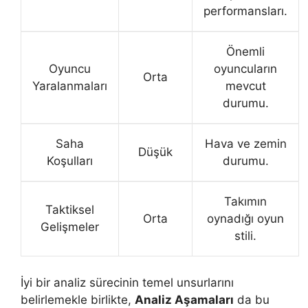
performansları.
Önemli
Oyuncu
oyuncuların
Orta
Yaralanmaları
mevcut
durumu.
Saha
Hava ve zemin
Düşük
Koşulları
durumu.
Takımın
Taktiksel
Orta
oynadığı oyun
Gelişmeler
stili.
İyi bir analiz sürecinin temel unsurlarını
belirlemekle birlikte,
Analiz Aşamaları
da bu