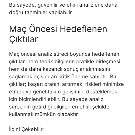
Bu sayede, güvenilir ve etkili analizlerle daha
doğru tahminler yapılabilir.
Maç Öncesi Hedeflenen
Çıktılar
Maç öncesi analiz süreci boyunca hedeflenen
çıktılar, hem teorik bilgilerin pratikle birleşmesi
hem de daha kazançlı sonuçlar alınmasını
sağlamak açısından kritik öneme sahiptir. Bu
çıktılar; başarı oranını artırmak, riskleri minimize
etmek ve genel takım gelişimini desteklemek
için biçimlendirilebilir. Bu sayede analiz
sürecinin getirdiği bilgileri en etkili şekilde
kullanmak mümkün olacaktır.
İlgini Çekebilir: