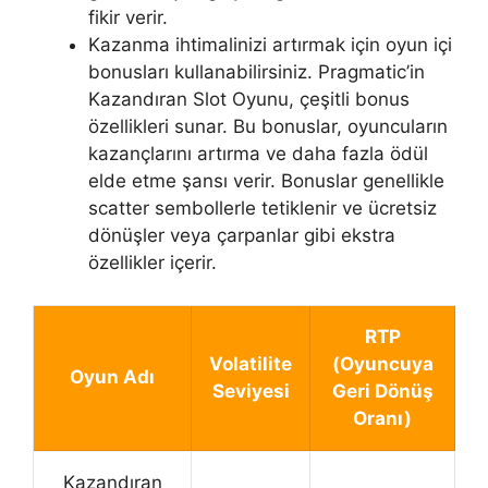
fikir verir.
Kazanma ihtimalinizi artırmak için oyun içi
bonusları kullanabilirsiniz. Pragmatic’in
Kazandıran Slot Oyunu, çeşitli bonus
özellikleri sunar. Bu bonuslar, oyuncuların
kazançlarını artırma ve daha fazla ödül
elde etme şansı verir. Bonuslar genellikle
scatter sembollerle tetiklenir ve ücretsiz
dönüşler veya çarpanlar gibi ekstra
özellikler içerir.
RTP
Volatilite
(Oyuncuya
Oyun Adı
Seviyesi
Geri Dönüş
Oranı)
Kazandıran