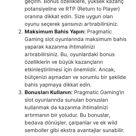
geçirin. Bonus özelliklere, yüksek kazanç
potansiyeline ve RTP (Return to Player)
oranına dikkat edin. Size uygun olan
oyunu seçerek şansınızı artırabilirsiniz.
Maksimum Bahis Yapın:
Pragmatic
Gaming slot oyunlarında maksimum bahis
yaparak kazanma ihtimalinizi
artırabilirsiniz. Bu, oyunlardaki bonus
özelliklerin ve büyük kazançların
etkinleştirilmesi için önemlidir. Ancak,
bütçenizi aşmadan ve sorumlu bir şekilde
bahis yapmaya dikkat edin.
Bonusları Kullanın:
Pragmatic Gaming’in
slot oyunlarında sunulan bonusları
kullanmak da kazanma ihtimalinizi
artırmanın bir yoludur. Bu bonuslar,
bedava dönüşler, çarpanlar ve ek wild
semboller gibi ekstra avantajlar sunabilir.