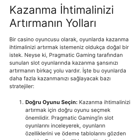
Kazanma İhtimalinizi
Artırmanın Yolları
Bir casino oyuncusu olarak, oyunlarda kazanma
ihtimalinizi artırmak istemeniz oldukça doğal bir
istek. Neyse ki, Pragmatic Gaming tarafından
sunulan slot oyunlarında kazanma şansınızı
artırmanın birkaç yolu vardır. İşte bu oyunlarda
daha fazla kazanmanızı sağlayacak bazı
stratejiler:
Doğru Oyunu Seçin:
Kazanma ihtimalinizi
artırmak için doğru oyunu seçmek
önemlidir. Pragmatic Gaming’in slot
oyunlarını inceleyerek, oyunların
özelliklerini ve ödeme tablolarını gözden