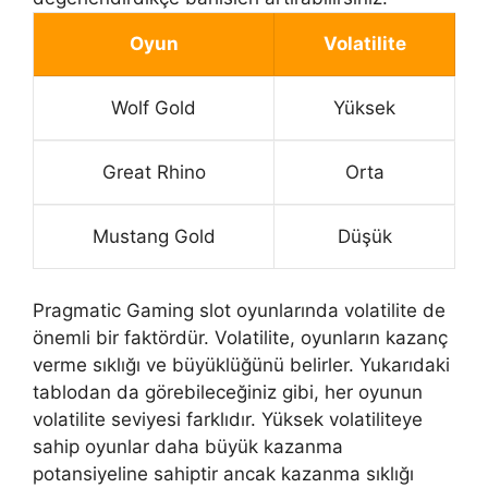
Oyun
Volatilite
Wolf Gold
Yüksek
Great Rhino
Orta
Mustang Gold
Düşük
Pragmatic Gaming slot oyunlarında volatilite de
önemli bir faktördür. Volatilite, oyunların kazanç
verme sıklığı ve büyüklüğünü belirler. Yukarıdaki
tablodan da görebileceğiniz gibi, her oyunun
volatilite seviyesi farklıdır. Yüksek volatiliteye
sahip oyunlar daha büyük kazanma
potansiyeline sahiptir ancak kazanma sıklığı