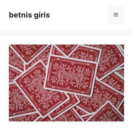
İçeriğe
atla
betnis giris
Menü