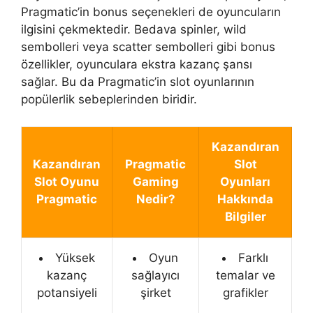
Pragmatic’in bonus seçenekleri de oyuncuların
ilgisini çekmektedir. Bedava spinler, wild
sembolleri veya scatter sembolleri gibi bonus
özellikler, oyunculara ekstra kazanç şansı
sağlar. Bu da Pragmatic’in slot oyunlarının
popülerlik sebeplerinden biridir.
Kazandıran
Kazandıran
Pragmatic
Slot
Slot Oyunu
Gaming
Oyunları
Pragmatic
Nedir?
Hakkında
Bilgiler
Yüksek
Oyun
Farklı
kazanç
sağlayıcı
temalar ve
potansiyeli
şirket
grafikler