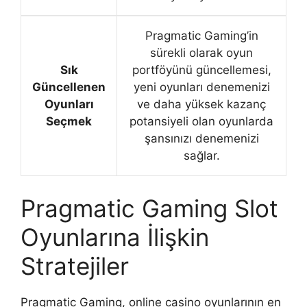
Pragmatic Gaming’in
sürekli olarak oyun
Sık
portföyünü güncellemesi,
Güncellenen
yeni oyunları denemenizi
Oyunları
ve daha yüksek kazanç
Seçmek
potansiyeli olan oyunlarda
şansınızı denemenizi
sağlar.
Pragmatic Gaming Slot
Oyunlarına İlişkin
Stratejiler
Pragmatic Gaming, online casino oyunlarının en