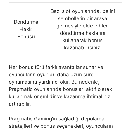
Bazı slot oyunlarında, belirli
sembollerin bir araya
Döndürme
gelmesiyle elde edilen
Hakkı
döndürme haklarını
Bonusu
kullanarak bonus
kazanabilirsiniz.
Her bonus türü farklı avantajlar sunar ve
oyuncuların oyunları daha uzun süre
oynamasına yardımcı olur. Bu nedenle,
Pragmatic oyunlarında bonusları aktif olarak
kullanmak önemlidir ve kazanma ihtimalinizi
artırabilir.
Pragmatic Gaming’in sağladığı depolama
stratejileri ve bonus seçenekleri, oyuncuların