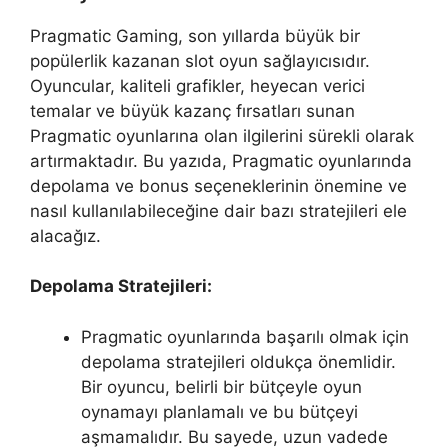
Pragmatic Gaming, son yıllarda büyük bir
popülerlik kazanan slot oyun sağlayıcısıdır.
Oyuncular, kaliteli grafikler, heyecan verici
temalar ve büyük kazanç fırsatları sunan
Pragmatic oyunlarına olan ilgilerini sürekli olarak
artırmaktadır. Bu yazıda, Pragmatic oyunlarında
depolama ve bonus seçeneklerinin önemine ve
nasıl kullanılabileceğine dair bazı stratejileri ele
alacağız.
Depolama Stratejileri:
Pragmatic oyunlarında başarılı olmak için
depolama stratejileri oldukça önemlidir.
Bir oyuncu, belirli bir bütçeyle oyun
oynamayı planlamalı ve bu bütçeyi
aşmamalıdır. Bu sayede, uzun vadede