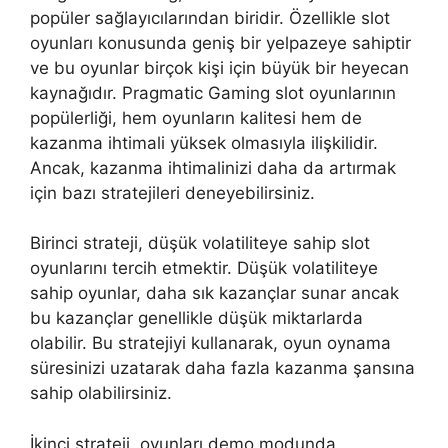
popüler sağlayıcılarından biridir. Özellikle slot
oyunları konusunda geniş bir yelpazeye sahiptir
ve bu oyunlar birçok kişi için büyük bir heyecan
kaynağıdır. Pragmatic Gaming slot oyunlarının
popülerliği, hem oyunların kalitesi hem de
kazanma ihtimali yüksek olmasıyla ilişkilidir.
Ancak, kazanma ihtimalinizi daha da artırmak
için bazı stratejileri deneyebilirsiniz.
Birinci strateji, düşük volatiliteye sahip slot
oyunlarını tercih etmektir. Düşük volatiliteye
sahip oyunlar, daha sık kazançlar sunar ancak
bu kazançlar genellikle düşük miktarlarda
olabilir. Bu stratejiyi kullanarak, oyun oynama
süresinizi uzatarak daha fazla kazanma şansına
sahip olabilirsiniz.
İkinci strateji, oyunları demo modunda