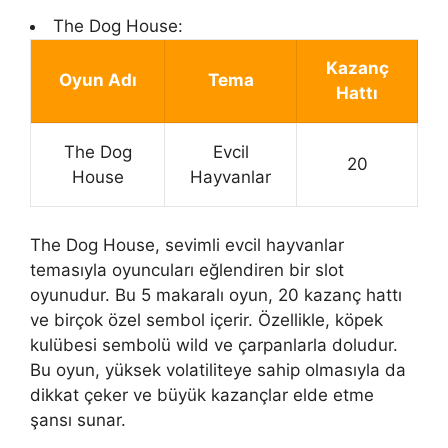
The Dog House:
Kazanç
Oyun Adı
Tema
Hattı
The Dog
Evcil
20
House
Hayvanlar
The Dog House, sevimli evcil hayvanlar
temasıyla oyuncuları eğlendiren bir slot
oyunudur. Bu 5 makaralı oyun, 20 kazanç hattı
ve birçok özel sembol içerir. Özellikle, köpek
kulübesi sembolü wild ve çarpanlarla doludur.
Bu oyun, yüksek volatiliteye sahip olmasıyla da
dikkat çeker ve büyük kazançlar elde etme
şansı sunar.