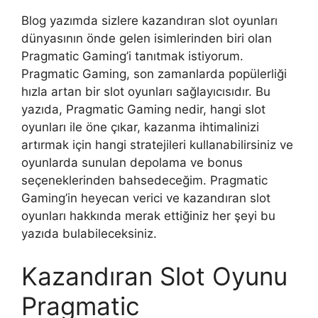
Blog yazımda sizlere kazandıran slot oyunları
dünyasının önde gelen isimlerinden biri olan
Pragmatic Gaming’i tanıtmak istiyorum.
Pragmatic Gaming, son zamanlarda popülerliği
hızla artan bir slot oyunları sağlayıcısıdır. Bu
yazıda, Pragmatic Gaming nedir, hangi slot
oyunları ile öne çıkar, kazanma ihtimalinizi
artırmak için hangi stratejileri kullanabilirsiniz ve
oyunlarda sunulan depolama ve bonus
seçeneklerinden bahsedeceğim. Pragmatic
Gaming’in heyecan verici ve kazandıran slot
oyunları hakkında merak ettiğiniz her şeyi bu
yazıda bulabileceksiniz.
Kazandıran Slot Oyunu
Pragmatic