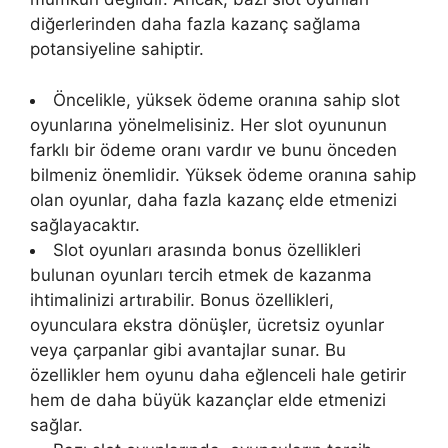
diğerlerinden daha fazla kazanç sağlama
potansiyeline sahiptir.
Öncelikle, yüksek ödeme oranına sahip slot
oyunlarına yönelmelisiniz. Her slot oyununun
farklı bir ödeme oranı vardır ve bunu önceden
bilmeniz önemlidir. Yüksek ödeme oranına sahip
olan oyunlar, daha fazla kazanç elde etmenizi
sağlayacaktır.
Slot oyunları arasında bonus özellikleri
bulunan oyunları tercih etmek de kazanma
ihtimalinizi artırabilir. Bonus özellikleri,
oyunculara ekstra dönüşler, ücretsiz oyunlar
veya çarpanlar gibi avantajlar sunar. Bu
özellikler hem oyunu daha eğlenceli hale getirir
hem de daha büyük kazançlar elde etmenizi
sağlar.