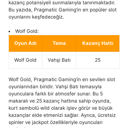
kazanç potansiyeli sunmalarıyla tanınmaktadır.
Bu yazıda, Pragmatic Gaming’in en popüler slot
oyunlarını keşfedeceğiz.
Wolf Gold:
Oyun Adı
Tema
Kazanç Hattı
Wolf Gold
Vahşi Batı
25
Wolf Gold, Pragmatic Gaming’in en sevilen slot
oyunlarından biridir. Vahşi Batı temasıyla
oyunculara farklı bir atmosfer sunar. Bu 5
makaralı ve 25 kazanç hattına sahip oyunda,
kurt sembolü wild olarak işlev görür ve büyük
kazançlar elde etmenizi sağlar. Ayrıca, ücretsiz
spinler ve jackpot özellikleriyle oyuncuları