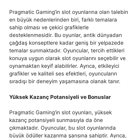
Pragmatic Gaming’in slot oyunlarına olan talebin
en büyük nedenlerinden biri, farklı temalara
sahip olması ve çekici grafiklerle
desteklenmesidir. Bu oyunlar, antik dünyadan
çağdaş konseptlere kadar geniş bir yelpazede
temalar sunmaktadır. Oyuncular, tercih ettikleri
konuya uygun olarak slot oyunlarını seçebilir ve
oynamaktan keyif alabilirler. Ayrıca, etkileyici
grafikler ve kaliteli ses efektleri, oyuncuların
sıradışı bir deneyim yaşamasına olanak tanır.
Yüksek Kazanç Potansiyeli ve Bonuslar
Pragmatic Gaming’in slot oyunları, yüksek
kazanç potansiyeli sunmasıyla da öne
çıkmaktadır. Oyuncular, bu slot oyunlarında
büyük ödüller kazanma şansına sahiptir. Ayrıca,