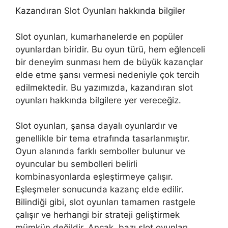
Kazandıran Slot Oyunları hakkında bilgiler
Slot oyunları, kumarhanelerde en popüler
oyunlardan biridir. Bu oyun türü, hem eğlenceli
bir deneyim sunması hem de büyük kazançlar
elde etme şansı vermesi nedeniyle çok tercih
edilmektedir. Bu yazımızda, kazandıran slot
oyunları hakkında bilgilere yer vereceğiz.
Slot oyunları, şansa dayalı oyunlardır ve
genellikle bir tema etrafında tasarlanmıştır.
Oyun alanında farklı semboller bulunur ve
oyuncular bu sembolleri belirli
kombinasyonlarda eşleştirmeye çalışır.
Eşleşmeler sonucunda kazanç elde edilir.
Bilindiği gibi, slot oyunları tamamen rastgele
çalışır ve herhangi bir strateji geliştirmek
mümkün değildir. Ancak, bazı slot oyunları