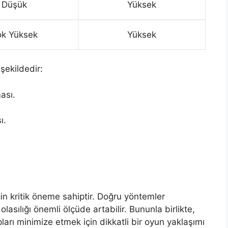
Düşük
Yüksek
k Yüksek
Yüksek
şekildedir:
ası.
ı.
için kritik öneme sahiptir. Doğru yöntemler
lasılığı önemli ölçüde artabilir. Bununla birlikte,
arı minimize etmek için dikkatli bir oyun yaklaşımı