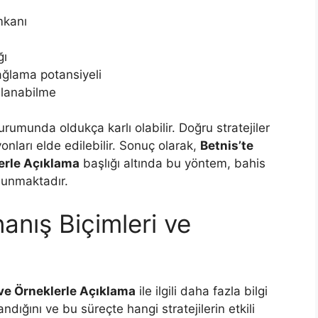
mkanı
ğı
ağlama potansiyeli
ullanabilme
urumunda oldukça karlı olabilir. Doğru stratejiler
onları elde edilebilir. Sonuç olarak,
Betnis’te
erle Açıklama
başlığı altında bu yöntem, bahis
 sunmaktadır.
anış Biçimleri ve
 ve Örneklerle Açıklama
ile ilgili daha fazla bilgi
ndığını ve bu süreçte hangi stratejilerin etkili