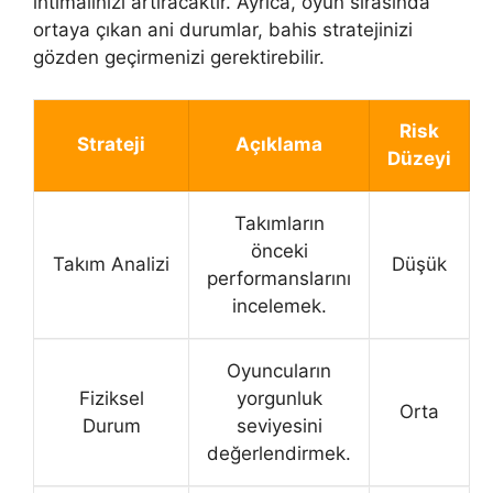
ihtimalinizi artıracaktır. Ayrıca, oyun sırasında
ortaya çıkan ani durumlar, bahis stratejinizi
gözden geçirmenizi gerektirebilir.
Risk
Strateji
Açıklama
Düzeyi
Takımların
önceki
Takım Analizi
Düşük
performanslarını
incelemek.
Oyuncuların
Fiziksel
yorgunluk
Orta
Durum
seviyesini
değerlendirmek.