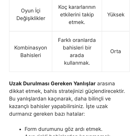
Koç kararlarının
Oyun İçi
etkilerini takip
Yüksek
Değişiklikler
etmek.
Farklı oranlarda
Kombinasyon
bahisleri bir
Orta
Bahisleri
arada
kullanmak.
Uzak Durulması Gereken Yanlışlar
arasına
dikkat etmek, bahis stratejinizi güçlendirecektir.
Bu yanlışlardan kaçınarak, daha bilinçli ve
kazançlı bahisler yapabilirsiniz. İşte uzak
durmanız gereken bazı hatalar:
Form durumunu göz ardı etmek.