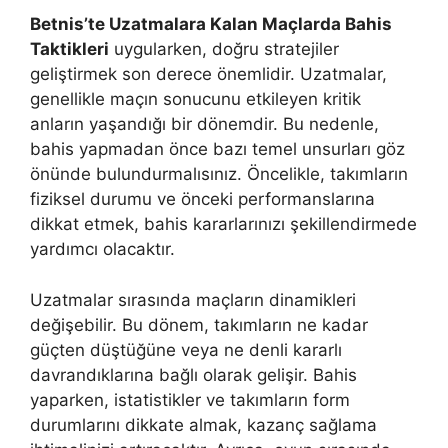
Betnis’te Uzatmalara Kalan Maçlarda Bahis
Taktikleri
uygularken, doğru stratejiler
geliştirmek son derece önemlidir. Uzatmalar,
genellikle maçın sonucunu etkileyen kritik
anların yaşandığı bir dönemdir. Bu nedenle,
bahis yapmadan önce bazı temel unsurları göz
önünde bulundurmalısınız. Öncelikle, takımların
fiziksel durumu ve önceki performanslarına
dikkat etmek, bahis kararlarınızı şekillendirmede
yardımcı olacaktır.
Uzatmalar sırasında maçların dinamikleri
değişebilir. Bu dönem, takımların ne kadar
güçten düştüğüne veya ne denli kararlı
davrandıklarına bağlı olarak gelişir. Bahis
yaparken, istatistikler ve takımların form
durumlarını dikkate almak, kazanç sağlama