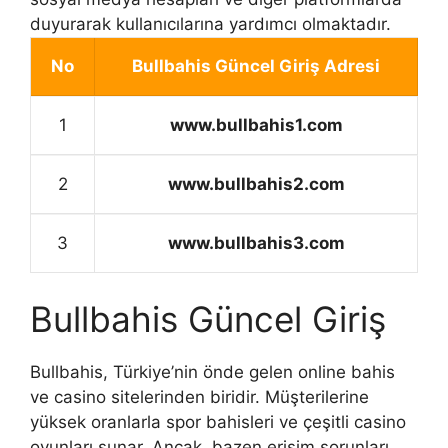
duyurarak kullanıcılarına yardımcı olmaktadır.
No
Bullbahis Güncel Giriş Adresi
1
www.bullbahis1.com
2
www.bullbahis2.com
3
www.bullbahis3.com
Bullbahis Güncel Giriş
Bullbahis, Türkiye’nin önde gelen online bahis
ve casino sitelerinden biridir. Müşterilerine
yüksek oranlarla spor bahisleri ve çeşitli casino
oyunları sunar. Ancak, bazen erişim sorunları