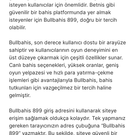
isteyen kullanıcılar için önemlidir. Betnis gibi
güvenilir bir bahis platformunda yer almak
isteyenler için Bullbahis 899, doğru bir tercih
olabilir.
Bullbahis, son derece kullanıcı dostu bir arayüze
sahiptir ve kullanıcılarının oyun deneyimini en
üst düzeye çıkarmak için çeşitli özellikler sunar.
Canlı bahis seçenekleri, yüksek oranlar, geniş
oyun yelpazesi ve hızlı para yatırma-çekme
işlemleri gibi avantajlarıyla Bullbahis, bahis
tutkunları için vazgeçilmez bir tercih haline
gelmiştir.
Bullbahis 899 giriş adresini kullanarak siteye
erişim sağlamak oldukça kolaydır. Tek yapmanız
gereken tarayıcınızın adres çubuğuna “Bullbahis
899” yazmaktır. Bu şekilde, siteye güvenli bir