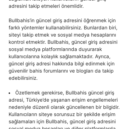
adresini takip etmeleri önemlidir.
Bullbahis’in güncel giriş adresini öğrenmek için
farklı yöntemler kullanabilirsiniz. Bunlardan biri,
siteyi takip etmek ve sosyal medya hesaplarını
kontrol etmektir. Bullbahis, güncel giriş adresini
sosyal medya platformlarında duyurarak
kullanıcılarına kolaylık sağlamaktadır. Ayrıca,
güncel giriş adresi hakkında bilgi edinmek için
güvenilir bahis forumlarını ve blogları da takip
edebilirsiniz.
Özetlemek gerekirse, Bullbahis güncel giriş
adresi, Türkiye’de yaşanan erişim engellemeleri
nedeniyle düzenli olarak güncellenen bir bilgidir.
Kullanıcıların siteye sorunsuz bir şekilde erişim
sağlamaları için Bullbahis, güncel giriş adresini
sosyal medya hesapları ve diğer platformlarda