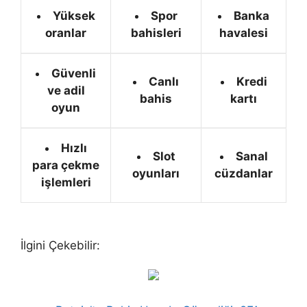
Yüksek
Spor
Banka
oranlar
bahisleri
havalesi
Güvenli
Canlı
Kredi
ve adil
bahis
kartı
oyun
Hızlı
Slot
Sanal
para çekme
oyunları
cüzdanlar
işlemleri
İlgini Çekebilir: