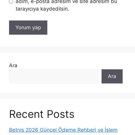
adım, e-posta adresim ve site adresim bu
tarayıcıya kaydedilsin.
Ara
Ara
Recent Posts
Betnis 2026 Güncel Ödeme Rehberi ve İşlem