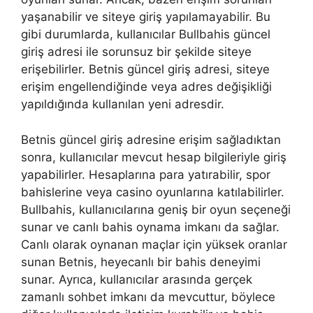
yaşanabilir ve siteye giriş yapılamayabilir. Bu
gibi durumlarda, kullanıcılar Bullbahis güncel
giriş adresi ile sorunsuz bir şekilde siteye
erişebilirler. Betnis güncel giriş adresi, siteye
erişim engellendiğinde veya adres değişikliği
yapıldığında kullanılan yeni adresdir.
Betnis güncel giriş adresine erişim sağladıktan
sonra, kullanıcılar mevcut hesap bilgileriyle giriş
yapabilirler. Hesaplarına para yatırabilir, spor
bahislerine veya casino oyunlarına katılabilirler.
Bullbahis, kullanıcılarına geniş bir oyun seçeneği
sunar ve canlı bahis oynama imkanı da sağlar.
Canlı olarak oynanan maçlar için yüksek oranlar
sunan Betnis, heyecanlı bir bahis deneyimi
sunar. Ayrıca, kullanıcılar arasında gerçek
zamanlı sohbet imkanı da mevcuttur, böylece