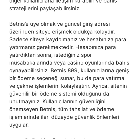
diğer kullanıcılarla iletişim kurabilir ve bahis
stratejilerini paylaşabilirsiniz.
Betnis’e üye olmak ve güncel giriş adresi
üzerinden siteye erişmek oldukça kolaydır.
Sadece siteye kaydolmanız ve hesabınıza para
yatırmanız gerekmektedir. Hesabınıza para
yatırdıktan sonra, istediğiniz spor
müsabakalarında veya casino oyunlarında bahis
oynayabilirsiniz. Betnis 899, kullanıcılarına geniş
bir ödeme seçeneği sunar, bu da para yatırma
ve çekme işlemlerini kolaylaştırır. Ayrıca, sitenin
güvenilir bir ödeme sistemi olduğunu da
unutmayınız. Kullanıcılarının güvenliğini
önemseyen Betnis, tüm tahsilat ve ödeme
işlemlerinde ileri düzeyde güvenlik önlemleri
uygular.