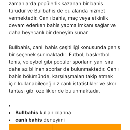
zamanlarda popülerlik kazanan bir bahis
türüdür ve Bullbahis de bu alanda hizmet
vermektedir. Canlı bahis, maç veya etkinlik
devam ederken bahis yapma imkanı sağlar ve
daha heyecanlı bir deneyim sunar.
Bullbahis, canlı bahis çeşitliliği konusunda geniş
bir seçenek sunmaktadır. Futbol, basketbol,
tenis, voleybol gibi popüler sporların yanı sıra
daha az bilinen sporlar da bulunmaktadır. Canlı
bahis bölümünde, karşılaşmaları takip etmek
için kullanabileceğiniz canlı istatistikler ve skor
tahtası gibi özellikler de bulunmaktadır.
Bullbahis
kullanıcılarına
canlı bahis
deneyimi