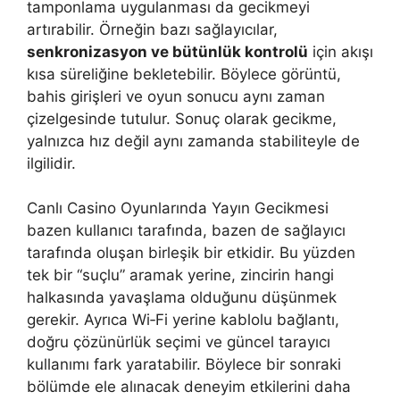
tamponlama uygulanması da gecikmeyi
artırabilir. Örneğin bazı sağlayıcılar,
senkronizasyon ve bütünlük kontrolü
için akışı
kısa süreliğine bekletebilir. Böylece görüntü,
bahis girişleri ve oyun sonucu aynı zaman
çizelgesinde tutulur. Sonuç olarak gecikme,
yalnızca hız değil aynı zamanda stabiliteyle de
ilgilidir.
Canlı Casino Oyunlarında Yayın Gecikmesi
bazen kullanıcı tarafında, bazen de sağlayıcı
tarafında oluşan birleşik bir etkidir. Bu yüzden
tek bir “suçlu” aramak yerine, zincirin hangi
halkasında yavaşlama olduğunu düşünmek
gerekir. Ayrıca Wi‑Fi yerine kablolu bağlantı,
doğru çözünürlük seçimi ve güncel tarayıcı
kullanımı fark yaratabilir. Böylece bir sonraki
bölümde ele alınacak deneyim etkilerini daha