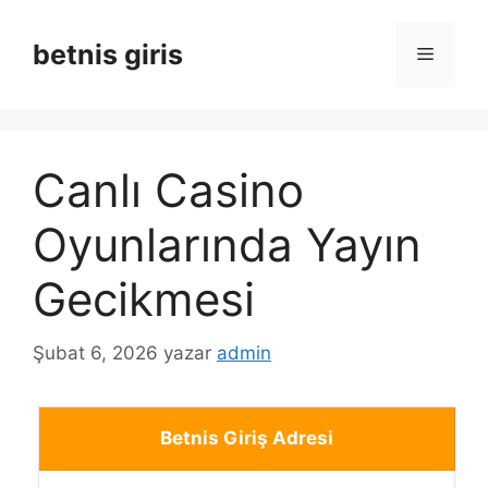
İçeriğe
atla
betnis giris
Menü
Canlı Casino
Oyunlarında Yayın
Gecikmesi
Şubat 6, 2026
yazar
admin
Betnis Giriş Adresi