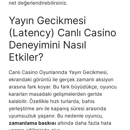
net değerlendirebilirsiniz.
Yayın Gecikmesi
(Latency) Canlı Casino
Deneyimini Nasıl
Etkiler?
Canlı Casino Oyunlarında Yayın Gecikmesi,
ekrandaki görüntü ile gerçek zamanlı aksiyon
arasına fark koyar. Bu fark büyüdükçe, oyuncu
kararları masadaki gelişmelerden geride
kalabilir. Özellikle hızlı turlarda, bahis
yerleştirme anı ile kapanış süresi arasında
uyumsuzluk yaşanır. Bu nedenle oyuncu,
zamanlama baskısı
altında daha fazla hata