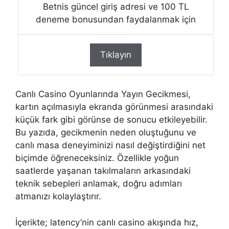
Betnis güncel giriş adresi ve 100 TL
deneme bonusundan faydalanmak için
Tıklayın
Canlı Casino Oyunlarında Yayın Gecikmesi,
kartın açılmasıyla ekranda görünmesi arasındaki
küçük fark gibi görünse de sonucu etkileyebilir.
Bu yazıda, gecikmenin neden oluştuğunu ve
canlı masa deneyiminizi nasıl değiştirdiğini net
biçimde öğreneceksiniz. Özellikle yoğun
saatlerde yaşanan takılmaların arkasındaki
teknik sebepleri anlamak, doğru adımları
atmanızı kolaylaştırır.
İçerikte; latency’nin canlı casino akışında hız,