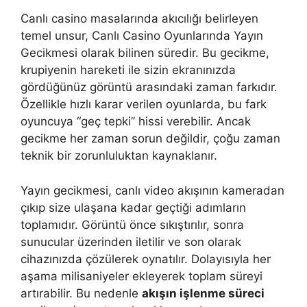
Canlı casino masalarında akıcılığı belirleyen
temel unsur, Canlı Casino Oyunlarında Yayın
Gecikmesi olarak bilinen süredir. Bu gecikme,
krupiyenin hareketi ile sizin ekranınızda
gördüğünüz görüntü arasındaki zaman farkıdır.
Özellikle hızlı karar verilen oyunlarda, bu fark
oyuncuya “geç tepki” hissi verebilir. Ancak
gecikme her zaman sorun değildir, çoğu zaman
teknik bir zorunluluktan kaynaklanır.
Yayın gecikmesi, canlı video akışının kameradan
çıkıp size ulaşana kadar geçtiği adımların
toplamıdır. Görüntü önce sıkıştırılır, sonra
sunucular üzerinden iletilir ve son olarak
cihazınızda çözülerek oynatılır. Dolayısıyla her
aşama milisaniyeler ekleyerek toplam süreyi
artırabilir. Bu nedenle
akışın işlenme süreci