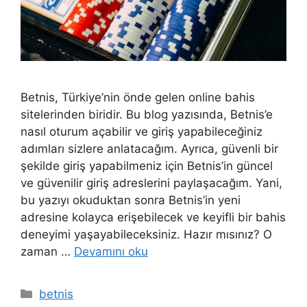
Betnis, Türkiye’nin önde gelen online bahis
sitelerinden biridir. Bu blog yazısında, Betnis’e
nasıl oturum açabilir ve giriş yapabileceğiniz
adımları sizlere anlatacağım. Ayrıca, güvenli bir
şekilde giriş yapabilmeniz için Betnis’in güncel
ve güvenilir giriş adreslerini paylaşacağım. Yani,
bu yazıyı okuduktan sonra Betnis’in yeni
adresine kolayca erişebilecek ve keyifli bir bahis
deneyimi yaşayabileceksiniz. Hazır mısınız? O
zaman …
Devamını oku
Kategoriler
betnis