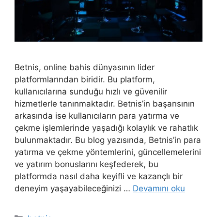
Betnis, online bahis dünyasının lider
platformlarından biridir. Bu platform,
kullanıcılarına sunduğu hızlı ve güvenilir
hizmetlerle tanınmaktadır. Betnis’in başarısının
arkasında ise kullanıcıların para yatırma ve
çekme işlemlerinde yaşadığı kolaylık ve rahatlık
bulunmaktadır. Bu blog yazısında, Betnis’in para
yatırma ve çekme yöntemlerini, güncellemelerini
ve yatırım bonuslarını keşfederek, bu
platformda nasıl daha keyifli ve kazançlı bir
deneyim yaşayabileceğinizi …
Devamını oku
Kategoriler