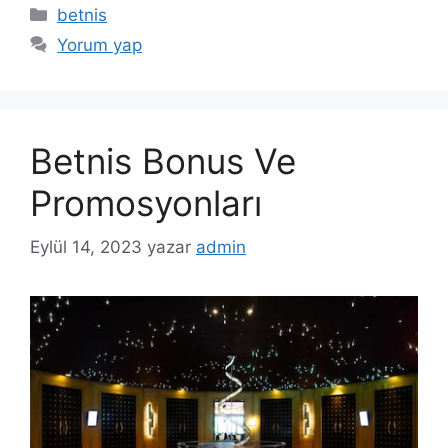
Kategoriler
betnis
Yorum yap
Betnis Bonus Ve
Promosyonları
Eylül 14, 2023
yazar
admin