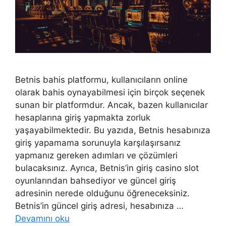
Betnis bahis platformu, kullanıcıların online
olarak bahis oynayabilmesi için birçok seçenek
sunan bir platformdur. Ancak, bazen kullanıcılar
hesaplarına giriş yapmakta zorluk
yaşayabilmektedir. Bu yazıda, Betnis hesabınıza
giriş yapamama sorunuyla karşılaşırsanız
yapmanız gereken adımları ve çözümleri
bulacaksınız. Ayrıca, Betnis’in giriş casino slot
oyunlarından bahsediyor ve güncel giriş
adresinin nerede olduğunu öğreneceksiniz.
Betnis’in güncel giriş adresi, hesabınıza …
Devamını oku