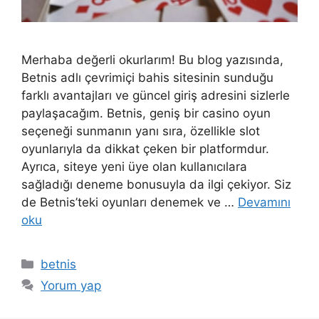
Merhaba değerli okurlarım! Bu blog yazısında,
Betnis adlı çevrimiçi bahis sitesinin sunduğu
farklı avantajları ve güncel giriş adresini sizlerle
paylaşacağım. Betnis, geniş bir casino oyun
seçeneği sunmanın yanı sıra, özellikle slot
oyunlarıyla da dikkat çeken bir platformdur.
Ayrıca, siteye yeni üye olan kullanıcılara
sağladığı deneme bonusuyla da ilgi çekiyor. Siz
de Betnis’teki oyunları denemek ve …
Devamını
oku
Kategoriler
betnis
Yorum yap