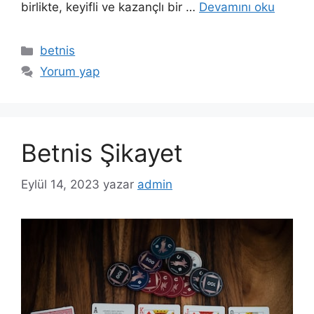
birlikte, keyifli ve kazançlı bir …
Devamını oku
Kategoriler
betnis
Yorum yap
Betnis Şikayet
Eylül 14, 2023
yazar
admin