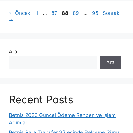
Sayfa
Sayfa
Sayfa
Sayfa
Sayfa
←
Önceki
1
…
87
88
89
…
95
Sonraki
→
Ara
Ara
Recent Posts
Betnis 2026 Güncel Ödeme Rehberi ve İşlem
Adımları
Betnis Para Transfer Sürecinde Bekleme Süresi