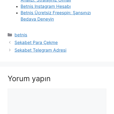
Analizi: Stratejiniz Olmalı
Betnis Instagram Hesabı
Betnis Ücretsiz Freespin: Şansınızı
Bedava Deneyin
Kategoriler
betnis
Sekabet Para Çekme
Sekabet Telegram Adresi
Yorum yapın
Yorum