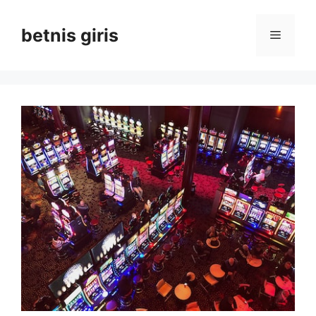
İçeriğe
atla
betnis giris
Menü