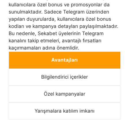
kullanıcılara özel bonus ve promosyonlar da
sunulmaktadır. Sadece Telegram üzerinden
yapılan duyurularda, kullanıcılara özel bonus
kodları ve kampanya detayları paylaşılmaktadır.
Bu nedenle, Sekabet üyelerinin Telegram
kanalını takip etmeleri, avantajlı fırsatları
kaçırmamaları adına önemlidir.
Avantajları
Bilgilendirici içerikler
Özel kampanyalar
Yarışmalara katılım imkanı