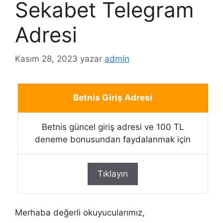
Sekabet Telegram
Adresi
Kasım 28, 2023
yazar
admin
Betnis Giriş Adresi
Betnis güncel giriş adresi ve 100 TL
deneme bonusundan faydalanmak için
Tıklayın
Merhaba değerli okuyucularımız,