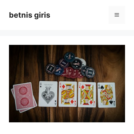
İçeriğe
atla
betnis giris
Menü