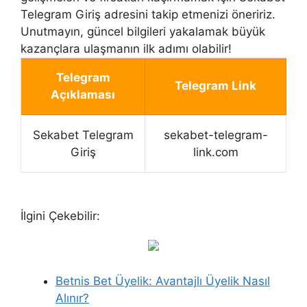
Telegram Giriş adresini takip etmenizi öneririz.
Unutmayın, güncel bilgileri yakalamak büyük
kazançlara ulaşmanın ilk adımı olabilir!
Telegram
Telegram Link
Açıklaması
Sekabet Telegram
sekabet-telegram-
Giriş
link.com
İlgini Çekebilir:
Betnis Bet Üyelik: Avantajlı Üyelik Nasıl
Alınır?