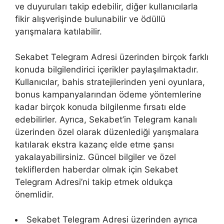
ve duyuruları takip edebilir, diğer kullanıcılarla
fikir alışverişinde bulunabilir ve ödüllü
yarışmalara katılabilir.
Sekabet Telegram Adresi üzerinden birçok farklı
konuda bilgilendirici içerikler paylaşılmaktadır.
Kullanıcılar, bahis stratejilerinden yeni oyunlara,
bonus kampanyalarından ödeme yöntemlerine
kadar birçok konuda bilgilenme fırsatı elde
edebilirler. Ayrıca, Sekabet’in Telegram kanalı
üzerinden özel olarak düzenlediği yarışmalara
katılarak ekstra kazanç elde etme şansı
yakalayabilirsiniz. Güncel bilgiler ve özel
tekliflerden haberdar olmak için Sekabet
Telegram Adresi’ni takip etmek oldukça
önemlidir.
Sekabet Telegram Adresi üzerinden ayrıca