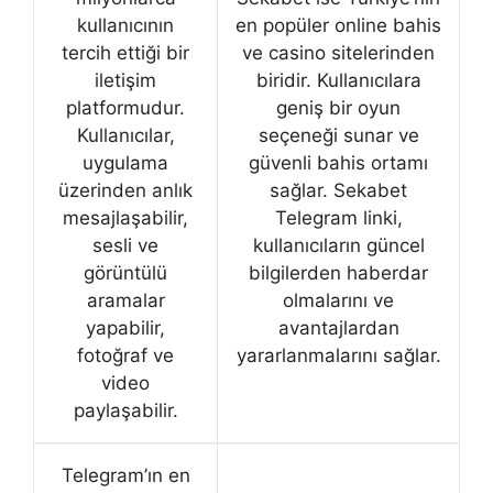
kullanıcının
en popüler online bahis
tercih ettiği bir
ve casino sitelerinden
iletişim
biridir. Kullanıcılara
platformudur.
geniş bir oyun
Kullanıcılar,
seçeneği sunar ve
uygulama
güvenli bahis ortamı
üzerinden anlık
sağlar. Sekabet
mesajlaşabilir,
Telegram linki,
sesli ve
kullanıcıların güncel
görüntülü
bilgilerden haberdar
aramalar
olmalarını ve
yapabilir,
avantajlardan
fotoğraf ve
yararlanmalarını sağlar.
video
paylaşabilir.
Telegram’ın en