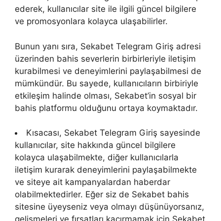
ederek, kullanıcılar site ile ilgili güncel bilgilere
ve promosyonlara kolayca ulaşabilirler.
Bunun yanı sıra, Sekabet Telegram Giriş adresi
üzerinden bahis severlerin birbirleriyle iletişim
kurabilmesi ve deneyimlerini paylaşabilmesi de
mümkündür. Bu sayede, kullanıcıların birbiriyle
etkileşim halinde olması, Sekabet’in sosyal bir
bahis platformu olduğunu ortaya koymaktadır.
Kısacası, Sekabet Telegram Giriş sayesinde
kullanıcılar, site hakkında güncel bilgilere
kolayca ulaşabilmekte, diğer kullanıcılarla
iletişim kurarak deneyimlerini paylaşabilmekte
ve siteye ait kampanyalardan haberdar
olabilmektedirler. Eğer siz de Sekabet bahis
sitesine üyeyseniz veya olmayı düşünüyorsanız,
gelişmeleri ve fırsatları kaçırmamak için Sekabet