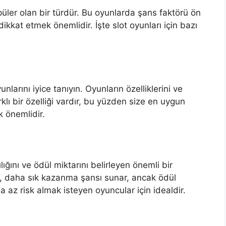
püler olan bir türdür. Bu oyunlarda şans faktörü ön
ikkat etmek önemlidir. İşte slot oyunları için bazı
arını iyice tanıyın. Oyunların özelliklerini ve
lı bir özelliği vardır, bu yüzden size en uygun
k önemlidir.
ığını ve ödül miktarını belirleyen önemli bir
ar, daha sık kazanma şansı sunar, ancak ödül
a az risk almak isteyen oyuncular için idealdir.