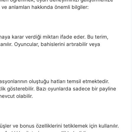
ri ve anlamları hakkında önemli bilgiler:
aya karar verdiği miktarı ifade eder. Bu terim,
anılır. Oyuncular, bahislerini artırabilir veya
syonlarının oluştuğu hatları temsil etmektedir.
klik gösterebilir. Bazı oyunlarda sadece bir payline
evcut olabilir.
şler ve bonus özelliklerini tetiklemek için kullanılır.