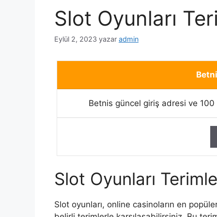
Slot Oyunları Ter
Eylül 2, 2023
yazar
admin
Betni
Betnis güncel giriş adresi ve 1
Slot Oyunları Terimle
Slot oyunları, online casinoların en popüle
belirli terimlerle karşılaşabilirsiniz. Bu t