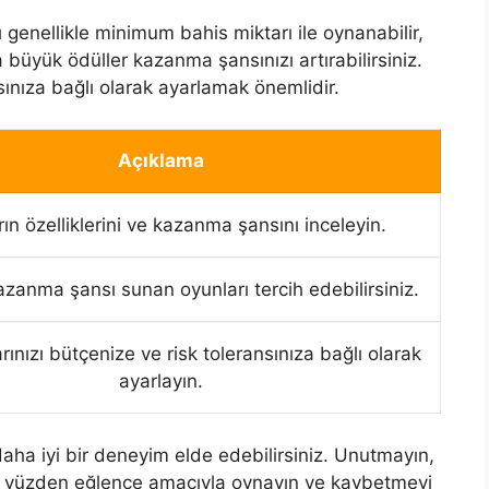
rı genellikle minimum bahis miktarı ile oynanabilir,
üyük ödüller kazanma şansınızı artırabilirsiniz.
sınıza bağlı olarak ayarlamak önemlidir.
Açıklama
ın özelliklerini ve kazanma şansını inceleyin.
zanma şansı sunan oyunları tercih edebilirsiniz.
rınızı bütçenize ve risk toleransınıza bağlı olarak
ayarlayın.
daha iyi bir deneyim elde edebilirsiniz. Unutmayın,
bu yüzden eğlence amacıyla oynayın ve kaybetmeyi