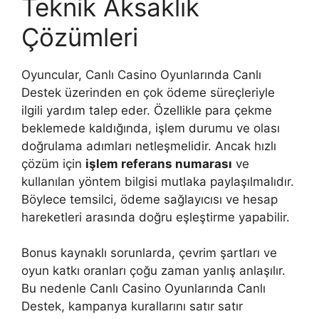
Teknik Aksaklık
Çözümleri
Oyuncular, Canlı Casino Oyunlarında Canlı
Destek üzerinden en çok ödeme süreçleriyle
ilgili yardım talep eder. Özellikle para çekme
beklemede kaldığında, işlem durumu ve olası
doğrulama adımları netleşmelidir. Ancak hızlı
çözüm için
işlem referans numarası
ve
kullanılan yöntem bilgisi mutlaka paylaşılmalıdır.
Böylece temsilci, ödeme sağlayıcısı ve hesap
hareketleri arasında doğru eşleştirme yapabilir.
Bonus kaynaklı sorunlarda, çevrim şartları ve
oyun katkı oranları çoğu zaman yanlış anlaşılır.
Bu nedenle Canlı Casino Oyunlarında Canlı
Destek, kampanya kurallarını satır satır