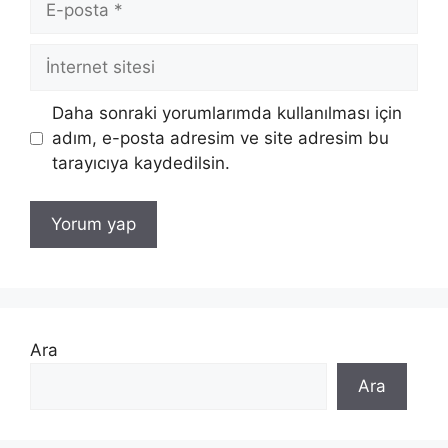
posta
İnternet
sitesi
Daha sonraki yorumlarımda kullanılması için
adım, e-posta adresim ve site adresim bu
tarayıcıya kaydedilsin.
Ara
Ara