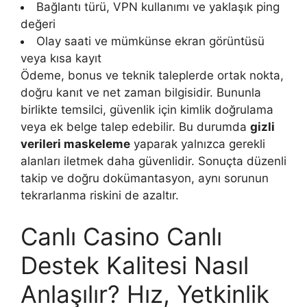
Bağlantı türü, VPN kullanımı ve yaklaşık ping
değeri
Olay saati ve mümkünse ekran görüntüsü
veya kısa kayıt
Ödeme, bonus ve teknik taleplerde ortak nokta,
doğru kanıt ve net zaman bilgisidir. Bununla
birlikte temsilci, güvenlik için kimlik doğrulama
veya ek belge talep edebilir. Bu durumda
gizli
verileri maskeleme
yaparak yalnızca gerekli
alanları iletmek daha güvenlidir. Sonuçta düzenli
takip ve doğru dokümantasyon, aynı sorunun
tekrarlanma riskini de azaltır.
Canlı Casino Canlı
Destek Kalitesi Nasıl
Anlaşılır? Hız, Yetkinlik