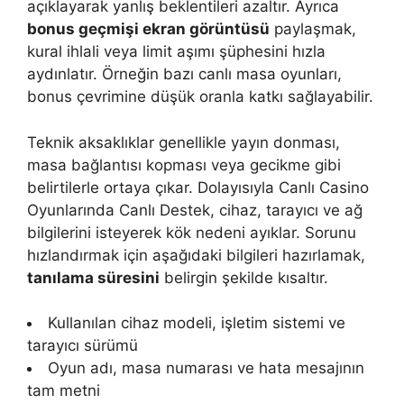
açıklayarak yanlış beklentileri azaltır. Ayrıca
bonus geçmişi ekran görüntüsü
paylaşmak,
kural ihlali veya limit aşımı şüphesini hızla
aydınlatır. Örneğin bazı canlı masa oyunları,
bonus çevrimine düşük oranla katkı sağlayabilir.
Teknik aksaklıklar genellikle yayın donması,
masa bağlantısı kopması veya gecikme gibi
belirtilerle ortaya çıkar. Dolayısıyla Canlı Casino
Oyunlarında Canlı Destek, cihaz, tarayıcı ve ağ
bilgilerini isteyerek kök nedeni ayıklar. Sorunu
hızlandırmak için aşağıdaki bilgileri hazırlamak,
tanılama süresini
belirgin şekilde kısaltır.
Kullanılan cihaz modeli, işletim sistemi ve
tarayıcı sürümü
Oyun adı, masa numarası ve hata mesajının
tam metni