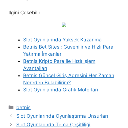
İlgini Çekebilir:
Slot Oyunlarında Yüksek Kazanma
Betnis Bet Sitesi: Güvenilir ve Hızlı Para
Yatırma İmkanları
Betnis Kripto Para ile Hızlı İşlem
Avantajları
Betnis Güncel Giriş Adresini Her Zaman
Nereden Bulabilirim?
Slot Oyunlarında Grafik Motorları
Kategoriler
betnis
Slot Oyunlarında Oyunlaştırma Unsurları
Slot Oyunlarında Tema Çeşitliliği