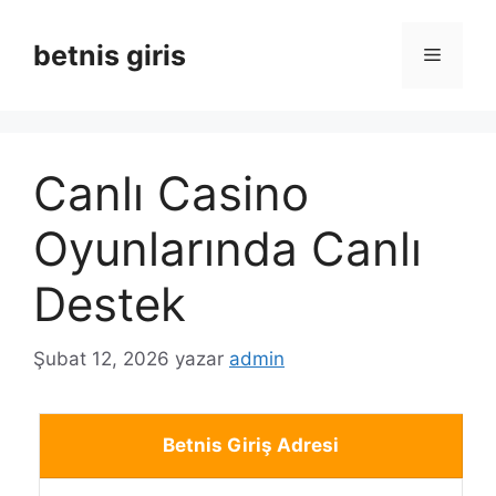
İçeriğe
atla
betnis giris
Menü
Canlı Casino
Oyunlarında Canlı
Destek
Şubat 12, 2026
yazar
admin
Betnis Giriş Adresi