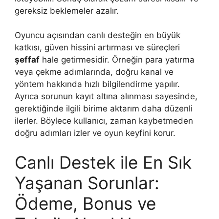
gereksiz beklemeler azalır.
Oyuncu açısından canlı desteğin en büyük
katkısı, güven hissini artırması ve süreçleri
şeffaf
hale getirmesidir. Örneğin para yatırma
veya çekme adımlarında, doğru kanal ve
yöntem hakkında hızlı bilgilendirme yapılır.
Ayrıca sorunun kayıt altına alınması sayesinde,
gerektiğinde ilgili birime aktarım daha düzenli
ilerler. Böylece kullanıcı, zaman kaybetmeden
doğru adımları izler ve oyun keyfini korur.
Canlı Destek ile En Sık
Yaşanan Sorunlar:
Ödeme, Bonus ve