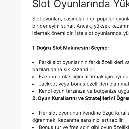
Slot Oyunlarında Yü
Slot oyunları, casinoların en popüler oyunl
bir deneyim sunar. Ancak, yüksek kazanma ş
izlemek önemlidir. İşte slot oyunlarında y
1. Doğru Slot Makinesini Seçme:
Farklı slot oyunlarının farklı özellikler
bazıları daha sık kazandırır.
Kazanma olasılığını artırmak için oyunu
Jackpot veya bonus özellikleri olan ma
Kendi oyun tarzınıza ve bütçenize uygun
2. Oyun Kurallarını ve Stratejilerini Öğr
Her slot oyununun kendine özgü kuralları v
öğrenmek, kazanma şansınızı artırabilir.
Bonus tur ve free spin gibi oyun özellik