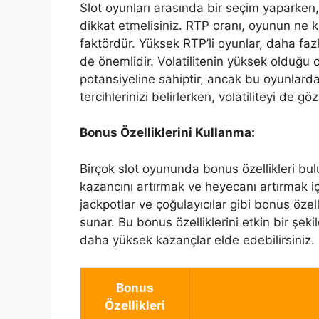
Slot oyunları arasında bir seçim yaparken
dikkat etmelisiniz. RTP oranı, oyunun ne 
faktördür. Yüksek RTP’li oyunlar, daha faz
de önemlidir. Volatilitenin yüksek olduğu
potansiyeline sahiptir, ancak bu oyunlard
tercihlerinizi belirlerken, volatiliteyi de
Bonus Özelliklerini Kullanma:
Birçok slot oyununda bonus özellikleri bul
kazancını artırmak ve heyecanı artırmak içi
jackpotlar ve çoğulayıcılar gibi bonus öze
sunar. Bu bonus özelliklerini etkin bir şeki
daha yüksek kazançlar elde edebilirsiniz.
Bonus
Özellikleri