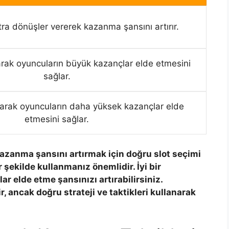
ra dönüşler vererek kazanma şansını artırır.
rak oyuncuların büyük kazançlar elde etmesini
sağlar.
tarak oyuncuların daha yüksek kazançlar elde
etmesini sağlar.
azanma şansını artırmak için doğru slot seçimi
 şekilde kullanmanız önemlidir. İyi bir
r elde etme şansınızı artırabilirsiniz.
r, ancak doğru strateji ve taktikleri kullanarak