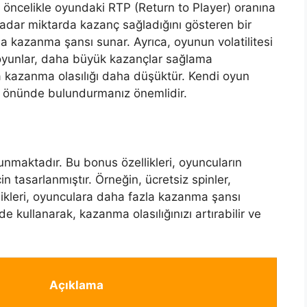
, öncelikle oyundaki RTP (Return to Player) oranına
kadar miktarda kazanç sağladığını gösteren bir
la kazanma şansı sunar. Ayrıca, oyunun volatilitesi
 oyunlar, daha büyük kazançlar sağlama
a kazanma olasılığı daha düşüktür. Kendi oyun
 göz önünde bulundurmanız önemlidir.
unmaktadır. Bu bonus özellikleri, oyuncuların
n tasarlanmıştır. Örneğin, ücretsiz spinler,
llikleri, oyunculara daha fazla kazanma şansı
lde kullanarak, kazanma olasılığınızı artırabilir ve
Açıklama