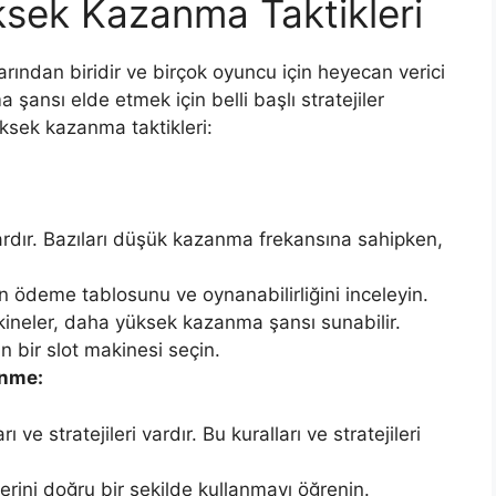
ksek Kazanma Taktikleri
arından biridir ve birçok oyuncu için heyecan verici
ansı elde etmek için belli başlı stratejiler
üksek kazanma taktikleri:
i vardır. Bazıları düşük kazanma frekansına sahipken,
n ödeme tablosunu ve oynanabilirliğini inceleyin.
kineler, daha yüksek kazanma şansı sunabilir.
 bir slot makinesi seçin.
enme:
e stratejileri vardır. Bu kuralları ve stratejileri
lerini doğru bir şekilde kullanmayı öğrenin.