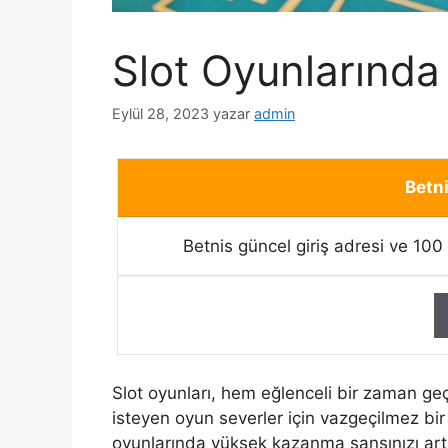
Slot Oyunlarınd
Eylül 28, 2023
yazar
admin
Betni
Betnis güncel giriş adresi ve 1
Slot oyunları, hem eğlenceli bir zaman g
isteyen oyun severler için vazgeçilmez bir
oyunlarında yüksek kazanma şansınızı artı