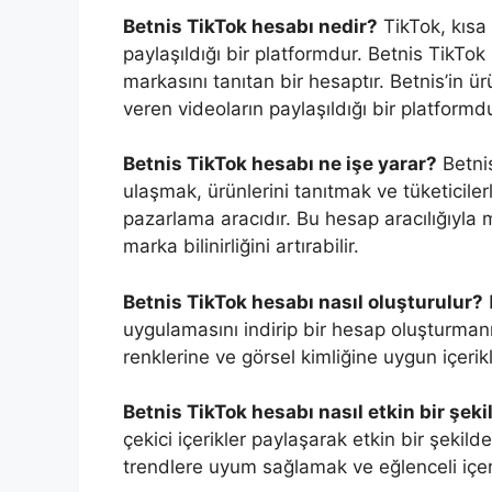
Betnis TikTok hesabı nedir?
TikTok, kısa
paylaşıldığı bir platformdur. Betnis TikTo
markasını tanıtan bir hesaptır. Betnis’in ür
veren videoların paylaşıldığı bir platformdu
Betnis TikTok hesabı ne işe yarar?
Betnis
ulaşmak, ürünlerini tanıtmak ve tüketiciler
pazarlama aracıdır. Bu hesap aracılığıyla m
marka bilinirliğini artırabilir.
Betnis TikTok hesabı nasıl oluşturulur?
uygulamasını indirip bir hesap oluşturma
renklerine ve görsel kimliğine uygun içerikl
Betnis TikTok hesabı nasıl etkin bir şekil
çekici içerikler paylaşarak etkin bir şekilde
trendlere uyum sağlamak ve eğlenceli içerik