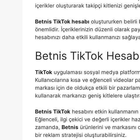
içerikler oluşturarak takipçi kitlenizi genişle
Betnis TikTok hesabı
oluştururken belirli
önemlidir. İçeriklerinizin düzenli olarak pa
hesabınızı daha etkili kullanmanızı sağlaya
Betnis TikTok Hesab
TikTok
uygulaması sosyal medya platformla
Kullanıcılarına kısa ve eğlenceli videola
markası için de oldukça etkili bir pazarlama
kullanarak markanızı geniş kitlelere ulaştırab
Betnis TikTok
hesabını etkin kullanmanın i
Eğlenceli, ilgi çekici ve değerli içerikler haz
zamanda,
Betnis
ürünlerini ve markasını d
bir reklam stratejisi oluşturabilirsiniz.