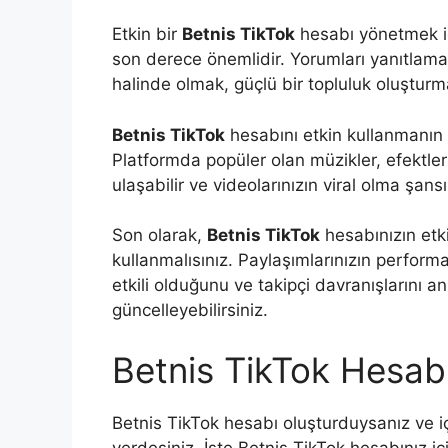
Etkin bir
Betnis TikTok
hesabı yönetmek içi
son derece önemlidir. Yorumları yanıtlamak,
halinde olmak, güçlü bir topluluk oluşturm
Betnis TikTok
hesabını etkin kullanmanın b
Platformda popüler olan müzikler, efektler
ulaşabilir ve videolarınızın viral olma şansın
Son olarak,
Betnis TikTok
hesabınızın etki
kullanmalısınız. Paylaşımlarınızın performa
etkili olduğunu ve takipçi davranışlarını an
güncelleyebilirsiniz.
Betnis TikTok Hesabı 
Betnis TikTok hesabı oluşturduysanız ve i
yerdesiniz. İşte Betnis TikTok hesabınız için