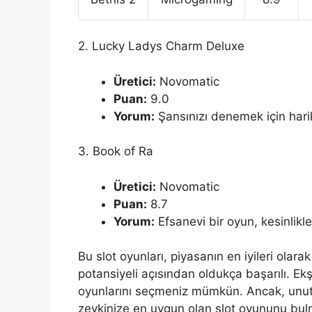
2. Lucky Ladys Charm Deluxe
Üretici:
Novomatic
Puan:
9.0
Yorum:
Şansınızı denemek için hari
3. Book of Ra
Üretici:
Novomatic
Puan:
8.7
Yorum:
Efsanevi bir oyun, kesinlikl
Bu slot oyunları, piyasanın en iyileri olar
potansiyeli açısından oldukça başarılı. Ekş
oyunlarını seçmeniz mümkün. Ancak, unutmay
zevkinize en uygun olan slot oyununu bu