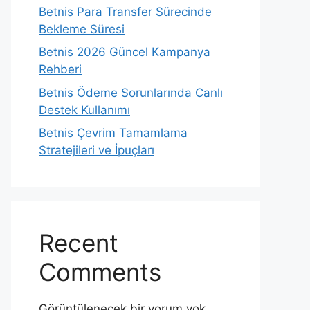
Betnis Para Transfer Sürecinde
Bekleme Süresi
Betnis 2026 Güncel Kampanya
Rehberi
Betnis Ödeme Sorunlarında Canlı
Destek Kullanımı
Betnis Çevrim Tamamlama
Stratejileri ve İpuçları
Recent
Comments
Görüntülenecek bir yorum yok.