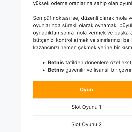
yüksek ödeme oranlarına sahip olan oyunl
Son püf noktası ise, düzenli olarak mola v
oyunlarında sürekli olarak oynamak, büyük k
oynadıktan sonra mola vermek ve başka ak
bütçenizi kontrol etmek ve sınırlarınızı be
kazancınızı hemen çekmek yerine bir kısmı
Betnis
tatilden dönenlere özel eks
Betnis
güvenilir ve lisanslı bir çevr
Oyun
Slot Oyunu 1
Slot Oyunu 2