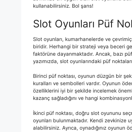
kullanabilirsiniz. Bol şans!
Slot Oyunları Püf Nok
Slot oyunları, kumarhanelerde ve çevrimiç
biridir. Herhangi bir strateji veya beceri
faktörüne dayanmaktadır. Ancak, bazı püf 
yazımızda, slot oyunlarındaki püf noktaları
Birinci püf noktası, oyunun düzgün bir şeki
kuralları ve sembolleri vardır. Oyunun öd
özelliklerini iyi bir şekilde incelemek öne
kazanç sağladığını ve hangi kombinasyonla
İkinci püf noktası, doğru slot oyununu seçm
oyunları bulunmaktadır. Kendi zevkinize u
alabilirsiniz. Ayrıca, oynadığınız oyunun