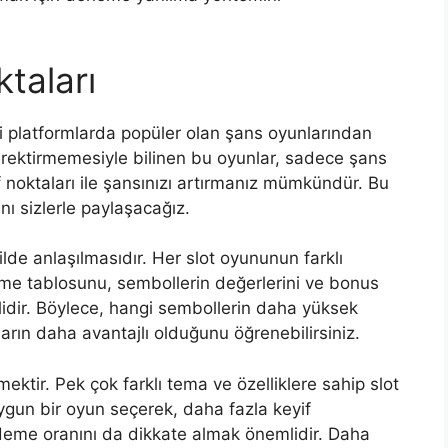
taları
i platformlarda popüler olan şans oyunlarından
 gerektirmemesiyle bilinen bu oyunlar, sadece şans
noktaları ile şansınızı artırmanız mümkündür. Bu
nı sizlerle paylaşacağız.
lde anlaşılmasıdır. Her slot oyununun farklı
eme tablosunu, sembollerin değerlerini ve bonus
mlidir. Böylece, hangi sembollerin daha yüksek
rın daha avantajlı olduğunu öğrenebilirsiniz.
ektir. Pek çok farklı tema ve özelliklere sahip slot
ygun bir oyun seçerek, daha fazla keyif
 ödeme oranını da dikkate almak önemlidir. Daha