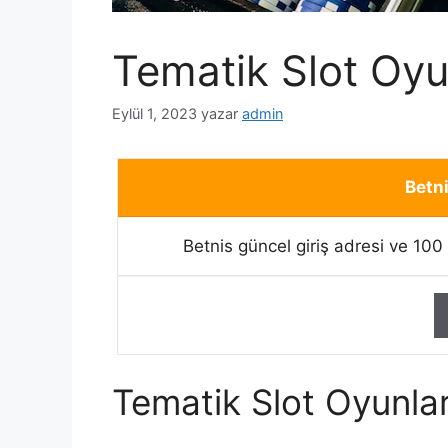
Tematik Slot Oyu
Eylül 1, 2023
yazar
admin
Betni
Betnis güncel giriş adresi ve 1
Tematik Slot Oyunlar