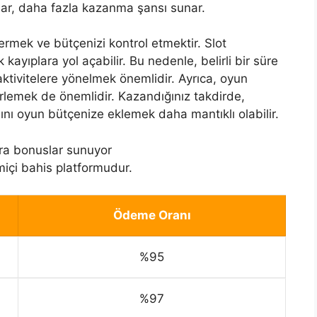
ar, daha fazla kazanma şansı sunar.
ermek ve bütçenizi kontrol etmektir. Slot
ayıplara yol açabilir. Bu nedenle, belirli bir süre
tivitelere yönelmek önemlidir. Ayrıca, oyun
lirlemek de önemlidir. Kazandığınız takdirde,
nı oyun bütçenize eklemek daha mantıklı olabilir.
tra bonuslar sunuyor
imiçi bahis platformudur.
Ödeme Oranı
%95
%97