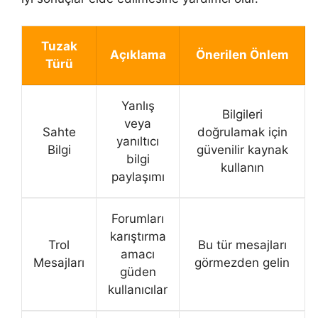
Tuzak
Açıklama
Önerilen Önlem
Türü
Yanlış
Bilgileri
veya
Sahte
doğrulamak için
yanıltıcı
Bilgi
güvenilir kaynak
bilgi
kullanın
paylaşımı
Forumları
karıştırma
Trol
Bu tür mesajları
amacı
Mesajları
görmezden gelin
güden
kullanıcılar