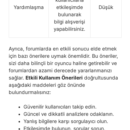
kullanıcılarla
Yardımlaşma
etkileşimde
Düşük
bulunarak
bilgi alışverişi
yapabilirsiniz.
Ayrıca, forumlarda en etkili sonucu elde etmek
için bazı önerilere uymak önemlidir. Bu öneriler,
sizi daha bilinçli bir oyuncu haline getirebilir ve
forumlardan azami derecede yararlanmanızı
sağlar.
Etkili Kullanım Önerileri
doğrultusunda
aşağıdaki maddeleri göz önünde
bulundurmalısınız:
Güvenilir kullanıcıları takip edin.
Güncel ve dikkatli analizlere odaklanın.
Yanlış bilgilere karşı sorgulayıcı olun.
Etkileşimde bulunun, sorular sorun.