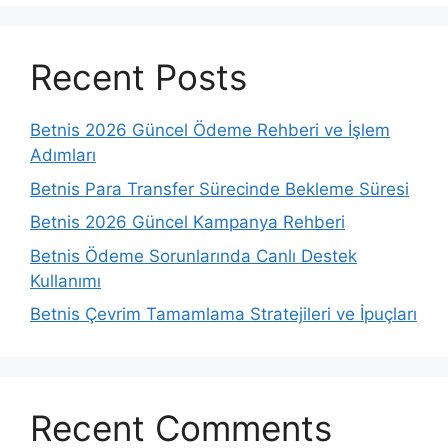
Recent Posts
Betnis 2026 Güncel Ödeme Rehberi ve İşlem
Adımları
Betnis Para Transfer Sürecinde Bekleme Süresi
Betnis 2026 Güncel Kampanya Rehberi
Betnis Ödeme Sorunlarında Canlı Destek
Kullanımı
Betnis Çevrim Tamamlama Stratejileri ve İpuçları
Recent Comments