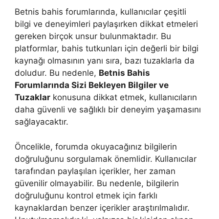
Betnis bahis forumlarında, kullanıcılar çeşitli
bilgi ve deneyimleri paylaşırken dikkat etmeleri
gereken birçok unsur bulunmaktadır. Bu
platformlar, bahis tutkunları için değerli bir bilgi
kaynağı olmasının yanı sıra, bazı tuzaklarla da
doludur. Bu nedenle,
Betnis Bahis
Forumlarında Sizi Bekleyen Bilgiler ve
Tuzaklar
konusuna dikkat etmek, kullanıcıların
daha güvenli ve sağlıklı bir deneyim yaşamasını
sağlayacaktır.
Öncelikle, forumda okuyacağınız bilgilerin
doğruluğunu sorgulamak önemlidir. Kullanıcılar
tarafından paylaşılan içerikler, her zaman
güvenilir olmayabilir. Bu nedenle, bilgilerin
doğruluğunu kontrol etmek için farklı
kaynaklardan benzer içerikler araştırılmalıdır.