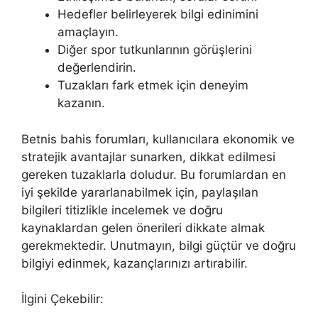
Hedefler belirleyerek bilgi edinimini
amaçlayın.
Diğer spor tutkunlarının görüşlerini
değerlendirin.
Tuzakları fark etmek için deneyim
kazanın.
Betnis bahis forumları, kullanıcılara ekonomik ve
stratejik avantajlar sunarken, dikkat edilmesi
gereken tuzaklarla doludur. Bu forumlardan en
iyi şekilde yararlanabilmek için, paylaşılan
bilgileri titizlikle incelemek ve doğru
kaynaklardan gelen önerileri dikkate almak
gerekmektedir. Unutmayın, bilgi güçtür ve doğru
bilgiyi edinmek, kazançlarınızı artırabilir.
İlgini Çekebilir: