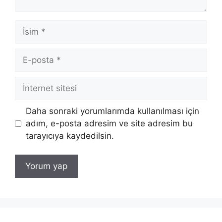
İsim
E-
posta
İnternet
sitesi
Daha sonraki yorumlarımda kullanılması için
adım, e-posta adresim ve site adresim bu
tarayıcıya kaydedilsin.