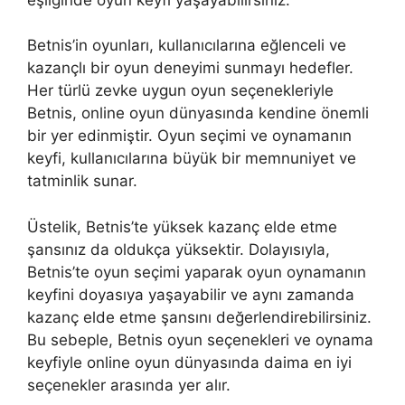
Betnis’in oyunları, kullanıcılarına eğlenceli ve
kazançlı bir oyun deneyimi sunmayı hedefler.
Her türlü zevke uygun oyun seçenekleriyle
Betnis, online oyun dünyasında kendine önemli
bir yer edinmiştir. Oyun seçimi ve oynamanın
keyfi, kullanıcılarına büyük bir memnuniyet ve
tatminlik sunar.
Üstelik, Betnis’te yüksek kazanç elde etme
şansınız da oldukça yüksektir. Dolayısıyla,
Betnis’te oyun seçimi yaparak oyun oynamanın
keyfini doyasıya yaşayabilir ve aynı zamanda
kazanç elde etme şansını değerlendirebilirsiniz.
Bu sebeple, Betnis oyun seçenekleri ve oynama
keyfiyle online oyun dünyasında daima en iyi
seçenekler arasında yer alır.