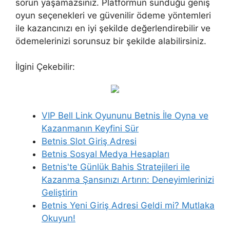
sorun yaşamazsınız. Platformun sunduğu geniş
oyun seçenekleri ve güvenilir ödeme yöntemleri
ile kazancınızı en iyi şekilde değerlendirebilir ve
ödemelerinizi sorunsuz bir şekilde alabilirsiniz.
İlgini Çekebilir:
VIP Bell Link Oyununu Betnis İle Oyna ve
Kazanmanın Keyfini Sür
Betnis Slot Giriş Adresi
Betnis Sosyal Medya Hesapları
Betnis'te Günlük Bahis Stratejileri ile
Kazanma Şansınızı Artırın: Deneyimlerinizi
Geliştirin
Betnis Yeni Giriş Adresi Geldi mi? Mutlaka
Okuyun!