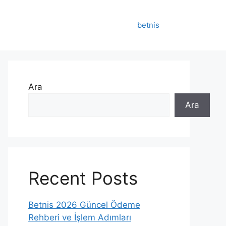
betnis
Ara
Ara
Recent Posts
Betnis 2026 Güncel Ödeme
Rehberi ve İşlem Adımları