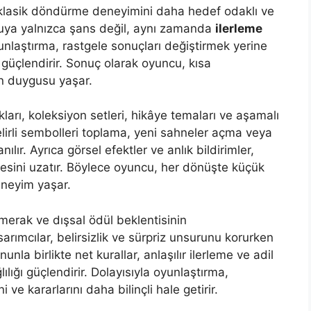
 klasik döndürme deneyimini daha hedef odaklı ve
ncuya yalnızca şans değil, aynı zamanda
ilerleme
nlaştırma, rastgele sonuçları değiştirmek yerine
güçlendirir. Sonuç olarak oyuncu, kısa
n duygusu yaşar.
ları, koleksiyon setleri, hikâye temaları ve aşamalı
belirli sembolleri toplama, yeni sahneler açma veya
nılır. Ayrıca görsel efektler ve anlık bildirimler,
resini uzatır. Böylece oyuncu, her dönüşte küçük
deneyim yaşar.
erak ve dışsal ödül beklentisinin
arımcılar, belirsizlik ve sürpriz unsurunu korurken
nla birlikte net kurallar, anlaşılır ilerleme ve adil
ılığı güçlendirir. Dolayısıyla oyunlaştırma,
 ve kararlarını daha bilinçli hale getirir.