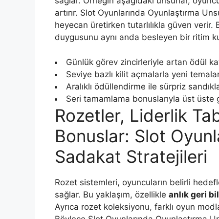
sağlar. Örneğin aşağıdaki unsurlar, oyuncu
artırır. Slot Oyunlarında Oyunlaştırma Unsu
heyecan üretirken tutarlılıkla güven verir
duygusunu aynı anda besleyen bir ritim ku
Günlük görev zincirleriyle artan ödül ka
Seviye bazlı kilit açmalarla yeni temalar
Aralıklı ödüllendirme ile sürpriz sandıkl
Seri tamamlama bonuslarıyla üst üste gir
Rozetler, Liderlik Ta
Bonuslar: Slot Oyun
Sadakat Stratejileri
Rozet sistemleri, oyuncuların belirli hede
sağlar. Bu yaklaşım, özellikle
anlık geri bi
Ayrıca rozet koleksiyonu, farklı oyun modl
Böylece Slot Oyunlarında Oyunlaştırma Uns