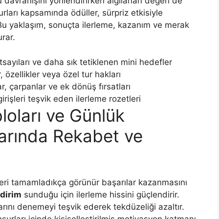
 davranışını yönlendirirken algılanan değeri de
rları kapsamında ödüller, sürpriz etkisiyle
. Bu yaklaşım, sonuçta ilerleme, kazanım ve merak
rar.
tsayıları ve daha sık tetiklenen mini hedefler
, özellikler veya özel tur hakları
ar, çarpanlar ve ek dönüş fırsatları
işleri teşvik eden ilerleme rozetleri
bloları ve Günlük
larında Rekabet ve
fleri tamamladıkça görünür başarılar kazanmasını
ldirim
sunduğu için ilerleme hissini güçlendirir.
arını denemeyi teşvik ederek tekdüzeliği azaltır.
urları içinde kişiselleştirilmiş motivasyon katmanı