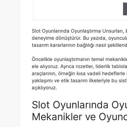
Slot Oyunlarında Oyunlaştırma Unsurları, 
deneyime dönüştürür. Bu yazıda, oyuncular
tasarım kararlarının bağlılığı nasıl şekillen
Öncelikle oyunlaştırmanın temel mekanikler
ele alıyoruz. Ayrıca rozetler, liderlik tabl
araçlarının, örneğin kısa vadeli hedeflerle
yaklaşımı ve etik tasarım ilkeleriyle bu si
açıklıyoruz.
Slot Oyunlarında Oy
Mekanikler ve Oyun