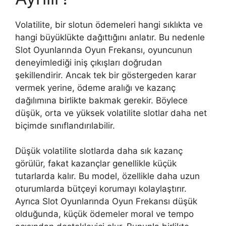
Volatilite, bir slotun ödemeleri hangi sıklıkta ve
hangi büyüklükte dağıttığını anlatır. Bu nedenle
Slot Oyunlarında Oyun Frekansı, oyuncunun
deneyimlediği iniş çıkışları doğrudan
şekillendirir. Ancak tek bir göstergeden karar
vermek yerine, ödeme aralığı ve kazanç
dağılımına birlikte bakmak gerekir. Böylece
düşük, orta ve yüksek volatilite slotlar daha net
biçimde sınıflandırılabilir.
Düşük volatilite slotlarda daha sık kazanç
görülür, fakat kazançlar genellikle küçük
tutarlarda kalır. Bu model, özellikle daha uzun
oturumlarda bütçeyi korumayı kolaylaştırır.
Ayrıca Slot Oyunlarında Oyun Frekansı düşük
olduğunda, küçük ödemeler moral ve tempo