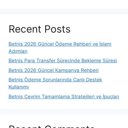
Recent Posts
Betnis 2026 Güncel Ödeme Rehberi ve İşlem
Adımları
Betnis Para Transfer Sürecinde Bekleme Süresi
Betnis 2026 Güncel Kampanya Rehberi
Betnis Ödeme Sorunlarında Canlı Destek
Kullanımı
Betnis Çevrim Tamamlama Stratejileri ve İpuçları