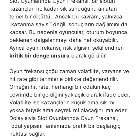
Slot Oyunlarında Oyun Frekansı, bir slotun
kazançları ne kadar sık sunduğunu anlatan
temel bir ölçüttür. Ancak bu kavram, yalnızca
“kazanma sayısı” değil, sonuçların dağılımını da
kapsar. Bu nedenle oyuncular, oturum boyunca
beklenen dalgalanmayı daha net okuyabilir.
Ayrıca oyun frekansı, risk algısını şekillendiren
kritik bir denge unsuru
olarak görülür.
Oyun frekansı çoğu zaman volatilite, varyans ve
hit rate gibi terimlerle birlikte değerlendirilir.
Örneğin hit rate, herhangi bir ödülün kaç
çevrimde bir geldiğini yaklaşık olarak ifade eder.
Volatilite ise kazançların küçük ama sık mı,
yoksa büyük ama seyrek mi olacağını ima eder.
Dolayısıyla Slot Oyunlarında Oyun Frekansı,
“ödül yapısını” anlamada pratik bir başlangıç
noktası sağlar.