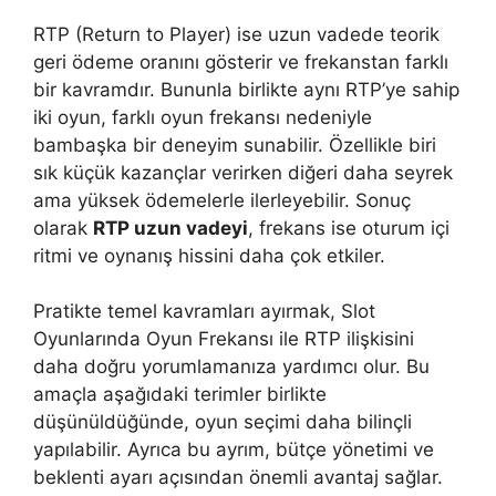
RTP (Return to Player) ise uzun vadede teorik
geri ödeme oranını gösterir ve frekanstan farklı
bir kavramdır. Bununla birlikte aynı RTP’ye sahip
iki oyun, farklı oyun frekansı nedeniyle
bambaşka bir deneyim sunabilir. Özellikle biri
sık küçük kazançlar verirken diğeri daha seyrek
ama yüksek ödemelerle ilerleyebilir. Sonuç
olarak
RTP uzun vadeyi
, frekans ise oturum içi
ritmi ve oynanış hissini daha çok etkiler.
Pratikte temel kavramları ayırmak, Slot
Oyunlarında Oyun Frekansı ile RTP ilişkisini
daha doğru yorumlamanıza yardımcı olur. Bu
amaçla aşağıdaki terimler birlikte
düşünüldüğünde, oyun seçimi daha bilinçli
yapılabilir. Ayrıca bu ayrım, bütçe yönetimi ve
beklenti ayarı açısından önemli avantaj sağlar.