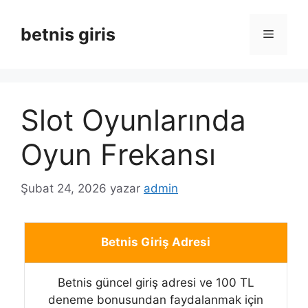
İçeriğe
atla
betnis giris
Menü
Slot Oyunlarında
Oyun Frekansı
Şubat 24, 2026
yazar
admin
Betnis Giriş Adresi
Betnis güncel giriş adresi ve 100 TL
deneme bonusundan faydalanmak için