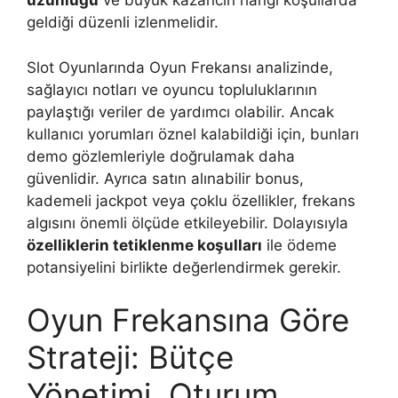
uzunluğu
ve büyük kazancın hangi koşullarda
geldiği düzenli izlenmelidir.
Slot Oyunlarında Oyun Frekansı analizinde,
sağlayıcı notları ve oyuncu topluluklarının
paylaştığı veriler de yardımcı olabilir. Ancak
kullanıcı yorumları öznel kalabildiği için, bunları
demo gözlemleriyle doğrulamak daha
güvenlidir. Ayrıca satın alınabilir bonus,
kademeli jackpot veya çoklu özellikler, frekans
algısını önemli ölçüde etkileyebilir. Dolayısıyla
özelliklerin tetiklenme koşulları
ile ödeme
potansiyelini birlikte değerlendirmek gerekir.
Oyun Frekansına Göre
Strateji: Bütçe
Yönetimi, Oturum