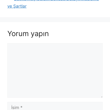
ve Şartlar
Yorum yapın
Yorum
İsim