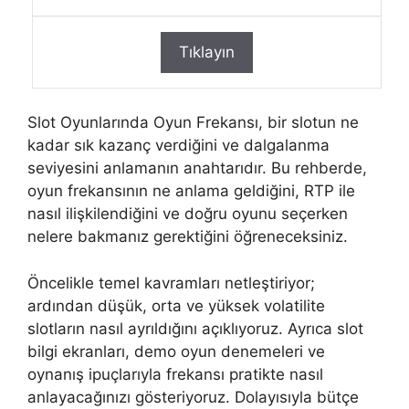
Tıklayın
Slot Oyunlarında Oyun Frekansı, bir slotun ne
kadar sık kazanç verdiğini ve dalgalanma
seviyesini anlamanın anahtarıdır. Bu rehberde,
oyun frekansının ne anlama geldiğini, RTP ile
nasıl ilişkilendiğini ve doğru oyunu seçerken
nelere bakmanız gerektiğini öğreneceksiniz.
Öncelikle temel kavramları netleştiriyor;
ardından düşük, orta ve yüksek volatilite
slotların nasıl ayrıldığını açıklıyoruz. Ayrıca slot
bilgi ekranları, demo oyun denemeleri ve
oynanış ipuçlarıyla frekansı pratikte nasıl
anlayacağınızı gösteriyoruz. Dolayısıyla bütçe