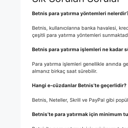
Betnis para yatırma yöntemleri nelerdir
Betnis, kullanıcılarına banka havalesi, kre
çeşitli para yatırma yöntemleri sunmaktadı
Betnis para yatırma işlemleri ne kadar s
Para yatırma işlemleri genellikle anında g
almanız birkaç saat sürebilir.
Hangi e-cüzdanlar Betnis’te geçerlidir?
Betnis, Neteller, Skrill ve PayPal gibi pop
Betnis’te para yatırmak için minimum tu