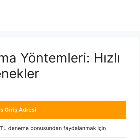
ma Yöntemleri: Hızlı
enekler
s Giriş Adresi
00 TL deneme bonusundan faydalanmak için