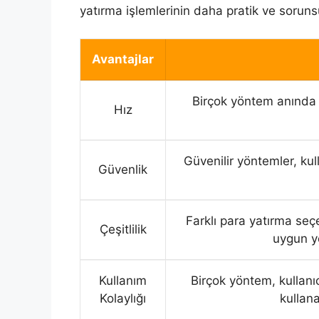
yatırma işlemlerinin daha pratik ve sorunsu
Avantajlar
Birçok yöntem anında 
Hız
Güvenilir yöntemler, kulla
Güvenlik
Farklı para yatırma seçe
Çeşitlilik
uygun y
Kullanım
Birçok yöntem, kullanı
Kolaylığı
kullana