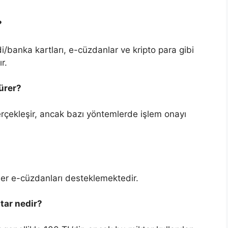
?
di/banka kartları, e-cüzdanlar ve kripto para gibi
r.
ürer?
erçekleşir, ancak bazı yöntemlerde işlem onayı
üler e-cüzdanları desteklemektedir.
tar nedir?