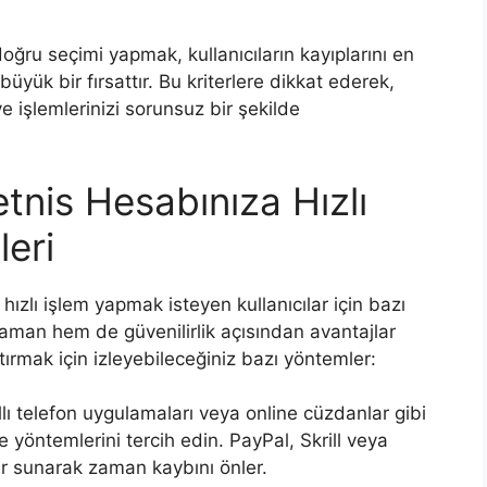
ğru seçimi yapmak, kullanıcıların kayıplarını en
üyük bir fırsattır. Bu kriterlere dikkat ederek,
ve işlemlerinizi sorunsuz bir şekilde
etnis Hesabınıza Hızlı
leri
hızlı işlem yapmak isteyen kullanıcılar için bazı
m zaman hem de güvenilirlik açısından avantajlar
atırmak için izleyebileceğiniz bazı yöntemler:
lı telefon uygulamaları veya online cüzdanlar gibi
 yöntemlerini tercih edin. PayPal, Skrill veya
ler sunarak zaman kaybını önler.