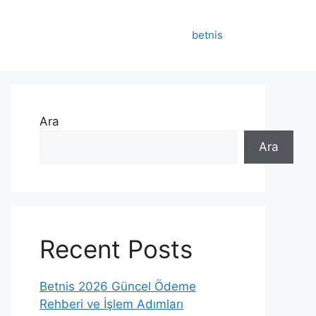
betnis
Ara
Ara
Recent Posts
Betnis 2026 Güncel Ödeme
Rehberi ve İşlem Adımları