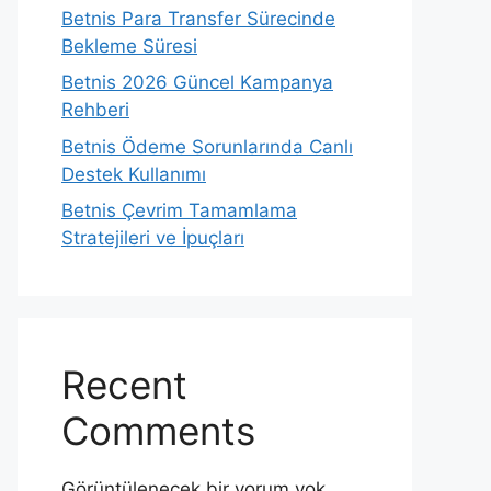
Betnis Para Transfer Sürecinde
Bekleme Süresi
Betnis 2026 Güncel Kampanya
Rehberi
Betnis Ödeme Sorunlarında Canlı
Destek Kullanımı
Betnis Çevrim Tamamlama
Stratejileri ve İpuçları
Recent
Comments
Görüntülenecek bir yorum yok.