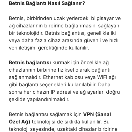
Betnis Bağlantı Nasıl Sağlanır?
Betnis, birbirinden uzak yerlerdeki bilgisayar ve
ağ cihazlarının birbirine bağlanmasını sağlayan
bir teknolojidir. Betnis bağlantısı, genellikle iki
veya daha fazla cihaz arasında güvenli ve hızlı
veri iletişimi gerektiğinde kullanılır.
Betnis bağlantısı
kurmak için öncelikle ağ
cihazlarının birbirine fiziksel olarak bağlantı
sağlanmalıdır. Ethernet kablosu veya WiFi ağı
gibi bağlantı seçenekleri kullanılabilir. Daha
sonra her cihazın IP adresi ve ağ ayarları doğru
şekilde yapılandırılmalıdır.
Betnis bağlantısı sağlamak için
VPN (Sanal
Özel Ağ)
teknolojisi de sıklıkla kullanılır. Bu
teknoloji sayesinde, uzaktaki cihazlar birbirine