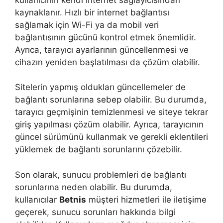
kaynaklanır. Hızlı bir internet bağlantısı
sağlamak için Wi-Fi ya da mobil veri
bağlantısının gücünü kontrol etmek önemlidir.
Ayrıca, tarayıcı ayarlarının güncellenmesi ve
cihazın yeniden başlatılması da çözüm olabilir.
Sitelerin yapmış oldukları güncellemeler de
bağlantı sorunlarına sebep olabilir. Bu durumda,
tarayıcı geçmişinin temizlenmesi ve siteye tekrar
giriş yapılması çözüm olabilir. Ayrıca, tarayıcının
güncel sürümünü kullanmak ve gerekli eklentileri
yüklemek de bağlantı sorunlarını çözebilir.
Son olarak, sunucu problemleri de bağlantı
sorunlarına neden olabilir. Bu durumda,
kullanıcılar
Betnis
müşteri hizmetleri ile iletişime
geçerek, sunucu sorunları hakkında bilgi