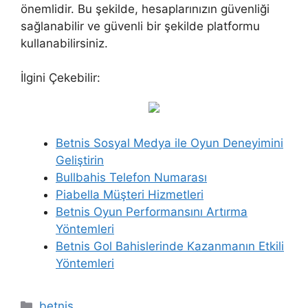
önemlidir. Bu şekilde, hesaplarınızın güvenliği
sağlanabilir ve güvenli bir şekilde platformu
kullanabilirsiniz.
İlgini Çekebilir:
Betnis Sosyal Medya ile Oyun Deneyimini
Geliştirin
Bullbahis Telefon Numarası
Piabella Müşteri Hizmetleri
Betnis Oyun Performansını Artırma
Yöntemleri
Betnis Gol Bahislerinde Kazanmanın Etkili
Yöntemleri
Kategoriler
betnis