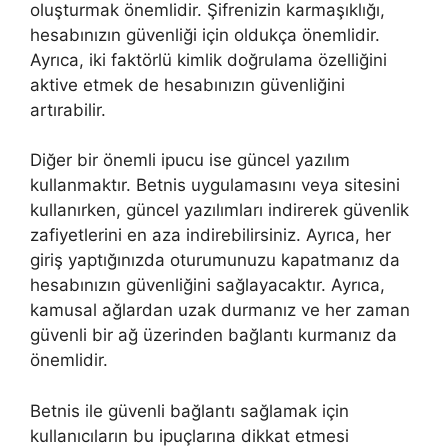
oluşturmak önemlidir. Şifrenizin karmaşıklığı,
hesabınızın güvenliği için oldukça önemlidir.
Ayrıca, iki faktörlü kimlik doğrulama özelliğini
aktive etmek de hesabınızın güvenliğini
artırabilir.
Diğer bir önemli ipucu ise güncel yazılım
kullanmaktır. Betnis uygulamasını veya sitesini
kullanırken, güncel yazılımları indirerek güvenlik
zafiyetlerini en aza indirebilirsiniz. Ayrıca, her
giriş yaptığınızda oturumunuzu kapatmanız da
hesabınızın güvenliğini sağlayacaktır. Ayrıca,
kamusal ağlardan uzak durmanız ve her zaman
güvenli bir ağ üzerinden bağlantı kurmanız da
önemlidir.
Betnis ile güvenli bağlantı sağlamak için
kullanıcıların bu ipuçlarına dikkat etmesi