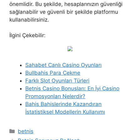
önemlidir. Bu şekilde, hesaplarınızın güvenliği
sağlanabilir ve güvenli bir şekilde platformu
kullanabilirsiniz.
İlgini Çekebilir:
Sahabet Canlı Casino Oyunları
Bullbahis Para Çekme
Farklı Slot Oyunları Türleri
Betnis Casino Bonusları: En İyi Casino
Promosyonları Nelerdir?
Bahis Bahislerinde Kazandıran
İstatistiksel Modellerin Kullanımı
Kategoriler
betnis