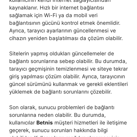
kaynaklanır. Hızlı bir internet bağlantısı
sağlamak için Wi-Fi ya da mobil veri
bağlantısının gücünü kontrol etmek önemlidir.
Ayrıca, tarayıcı ayarlarının güncellenmesi ve
cihazın yeniden başlatılması da çözüm olabilir.
Sitelerin yapmış oldukları güncellemeler de
bağlantı sorunlarına sebep olabilir. Bu durumda,
tarayıcı geçmişinin temizlenmesi ve siteye tekrar
giriş yapılması çözüm olabilir. Ayrıca, tarayıcının
güncel sürümünü kullanmak ve gerekli eklentileri
yüklemek de bağlantı sorunlarını çözebilir.
Son olarak, sunucu problemleri de bağlantı
sorunlarına neden olabilir. Bu durumda,
kullanıcılar
Betnis
müşteri hizmetleri ile iletişime
geçerek, sunucu sorunları hakkında bilgi