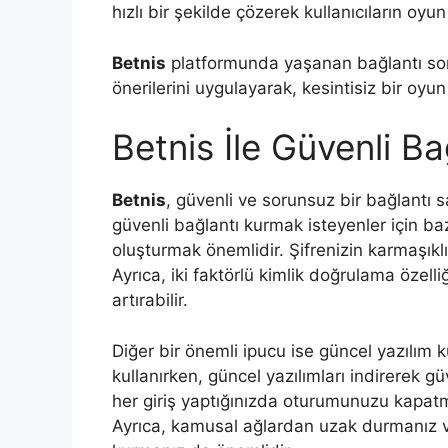
hızlı bir şekilde çözerek kullanıcıların oyu
Betnis
platformunda yaşanan bağlantı soru
önerilerini uygulayarak, kesintisiz bir oyu
Betnis İle Güvenli Ba
Betnis
, güvenli ve sorunsuz bir bağlantı s
güvenli bağlantı kurmak isteyenler için bazı
oluşturmak önemlidir. Şifrenizin karmaşıklı
Ayrıca, iki faktörlü kimlik doğrulama özell
artırabilir.
Diğer bir önemli ipucu ise güncel yazılım k
kullanırken, güncel yazılımları indirerek güv
her giriş yaptığınızda oturumunuzu kapatm
Ayrıca, kamusal ağlardan uzak durmanız v