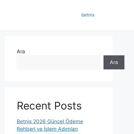
betnis
Ara
Ara
Recent Posts
Betnis 2026 Güncel Ödeme
Rehberi ve İşlem Adımları