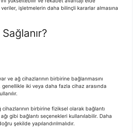
ını yükseltebilir ve rekabet avantajı elde
 veriler, işletmelerin daha bilinçli kararlar almasına
 Sağlanır?
yar ve ağ cihazlarının birbirine bağlanmasını
ı, genellikle iki veya daha fazla cihaz arasında
llanılır.
cihazlarının birbirine fiziksel olarak bağlantı
ğı gibi bağlantı seçenekleri kullanılabilir. Daha
oğru şekilde yapılandırılmalıdır.