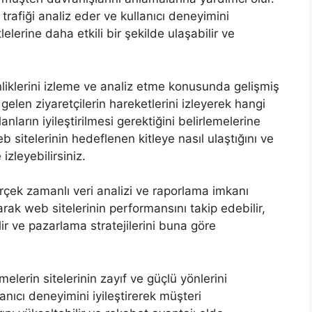
 trafiği analiz eder ve kullanıcı deneyimini
lelerine daha etkili bir şekilde ulaşabilir ve
kinliklerini izleme ve analiz etme konusunda gelişmiş
 gelen ziyaretçilerin hareketlerini izleyerek hangi
nların iyileştirilmesi gerektiğini belirlemelerine
sitelerinin hedeflenen kitleye nasıl ulaştığını ve
 izleyebilirsiniz.
erçek zamanlı veri analizi ve raporlama imkanı
rak web sitelerinin performansını takip edebilir,
lir ve pazarlama stratejilerini buna göre
melerin sitelerinin zayıf ve güçlü yönlerini
anıcı deneyimini iyileştirerek müşteri