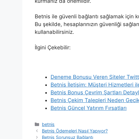
kurmanız da önemlidir.
Betnis ile güvenli bağlantı sağlamak için k
Bu şekilde, hesaplarınızın güvenliği sağlan
kullanabilirsiniz.
İlgini Çekebilir:
Deneme Bonusu Veren Siteler Twitt
Betnis İletişim: Müşteri Hizmetleri il
Betnis Bonus Çevrim Şartları Detay
Betnis Çekim Talepleri Neden Gecik
Betnis Güncel Yatırım Fırsatları
Kategoriler
betnis
Betnis Ödemeleri Nasıl Yapıyor?
Betnis Sorunsuz Bağlantı