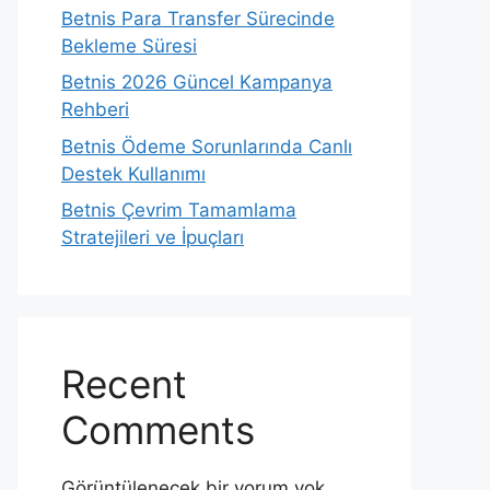
Betnis Para Transfer Sürecinde
Bekleme Süresi
Betnis 2026 Güncel Kampanya
Rehberi
Betnis Ödeme Sorunlarında Canlı
Destek Kullanımı
Betnis Çevrim Tamamlama
Stratejileri ve İpuçları
Recent
Comments
Görüntülenecek bir yorum yok.