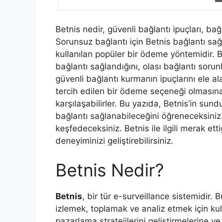
Betnis nedir, güvenli bağlantı ipuçları, bağ
Sorunsuz bağlantı için Betnis bağlantı sa
kullanılan popüler bir ödeme yöntemidir. B
bağlantı sağlandığını, olası bağlantı sorunl
güvenli bağlantı kurmanın ipuçlarını ele a
tercih edilen bir ödeme seçeneği olmasına
karşılaşabilirler. Bu yazıda, Betnis’in sun
bağlantı sağlanabileceğini öğreneceksiniz.
keşfedeceksiniz. Betnis ile ilgili merak etti
deneyiminizi geliştirebilirsiniz.
Betnis Nedir?
Betnis
, bir tür e-surveillance sistemidir. Bu
izlemek, toplamak ve analiz etmek için kullan
pazarlama stratejilerini geliştirmelerine v