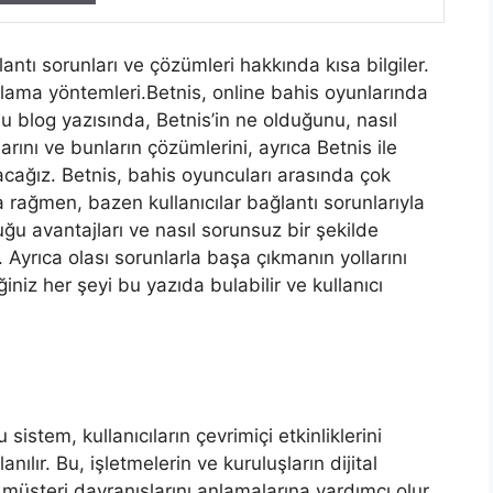
lantı sorunları ve çözümleri hakkında kısa bilgiler.
ğlama yöntemleri.Betnis, online bahis oyunlarında
u blog yazısında, Betnis’in ne olduğunu, nasıl
arını ve bunların çözümlerini, ayrıca Betnis ile
lacağız. Betnis, bahis oyuncuları arasında çok
 rağmen, bazen kullanıcılar bağlantı sorunlarıyla
duğu avantajları ve nasıl sorunsuz bir şekilde
 Ayrıca olası sorunlarla başa çıkmanın yollarını
ğiniz her şeyi bu yazıda bulabilir ve kullanıcı
 sistem, kullanıcıların çevrimiçi etkinliklerini
ılır. Bu, işletmelerin ve kuruluşların dijital
e müşteri davranışlarını anlamalarına yardımcı olur.