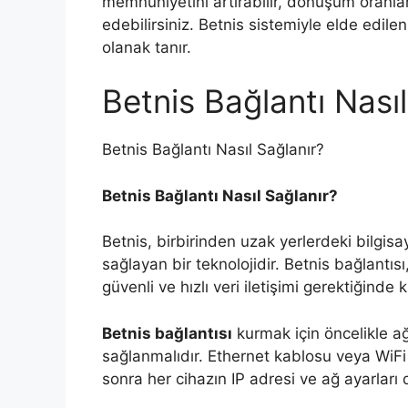
memnuniyetini artırabilir, dönüşüm oranlar
edebilirsiniz. Betnis sistemiyle elde edilen
olanak tanır.
Betnis Bağlantı Nasıl
Betnis Bağlantı Nasıl Sağlanır?
Betnis Bağlantı Nasıl Sağlanır?
Betnis, birbirinden uzak yerlerdeki bilgisa
sağlayan bir teknolojidir. Betnis bağlantıs
güvenli ve hızlı veri iletişimi gerektiğinde ku
Betnis bağlantısı
kurmak için öncelikle ağ 
sağlanmalıdır. Ethernet kablosu veya WiFi a
sonra her cihazın IP adresi ve ağ ayarları d