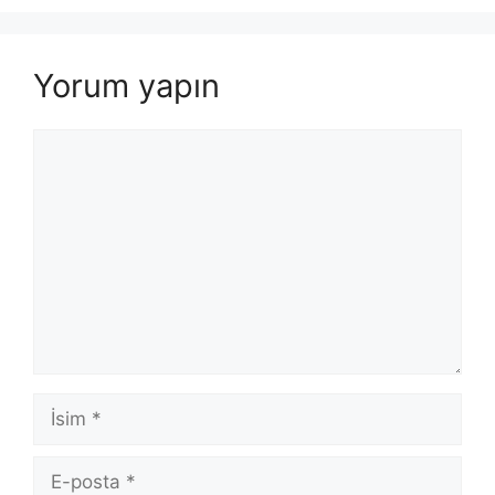
Yorum yapın
Yorum
İsim
E-