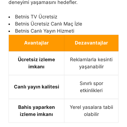
deneyimi yaşamasını hedefler.
Betnis TV Ücretsiz
Betnis Ücretsiz Canlı Maç İzle
Betnis Canlı Yayın Hizmeti
Avantajlar
Dezavantajlar
Ücretsiz izleme
Reklamlarla kesinti
imkanı
yaşanabilir
Sınırlı spor
Canlı yayın kalitesi
etkinlikleri
Bahis yaparken
Yerel yasalara tabii
izleme imkanı
olabilir