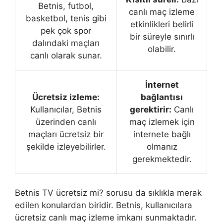
Betnis, futbol,
canlı maç izleme
basketbol, tenis gibi
etkinlikleri belirli
pek çok spor
bir süreyle sınırlı
dalındaki maçları
olabilir.
canlı olarak sunar.
İnternet
Ücretsiz izleme:
bağlantısı
Kullanıcılar, Betnis
gerektirir:
Canlı
üzerinden canlı
maç izlemek için
maçları ücretsiz bir
internete bağlı
şekilde izleyebilirler.
olmanız
gerekmektedir.
Betnis TV ücretsiz mi? sorusu da sıklıkla merak
edilen konulardan biridir. Betnis, kullanıcılara
ücretsiz canlı maç izleme imkanı sunmaktadır.