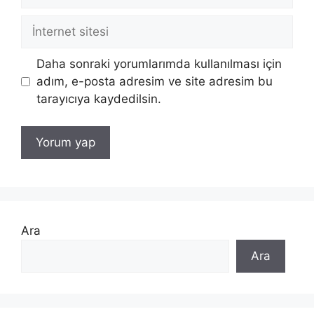
posta
İnternet
sitesi
Daha sonraki yorumlarımda kullanılması için
adım, e-posta adresim ve site adresim bu
tarayıcıya kaydedilsin.
Ara
Ara