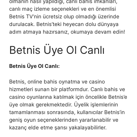
olmanın nasıl yapıldığı, canlı bahis imkanları,
canlı maç izleme seçenekleri ve en önemlisi
Betnis TV’nin ücretsiz olup olmadığı üzerinde
durulacak. Betnis’teki heyecan dolu dünyaya
adım atmaya hazırsanız, okumaya devam edin!
Betnis Üye Ol Canlı
Betnis Üye Ol Canlı:
Betnis, online bahis oynatma ve casino
hizmetleri sunan bir platformdur. Canlı bahis ve
casino oyunlarına katılmak için öncelikle Betnis’e
üye olmak gerekmektedir. Üyelik işlemlerinin
tamamlanması sonrasında, kullanıcılar Betnis’in
geniş oyun seçeneklerinden yararlanabilir ve
kazanç elde etme şansı yakalayabilirler.