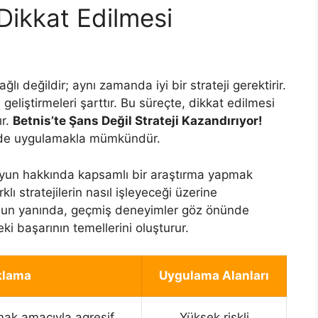
 Dikkat Edilmesi
ı değildir; aynı zamanda iyi bir strateji gerektirir.
geliştirmeleri şarttır. Bu süreçte, dikkat edilmesi
ır.
Betnis’te Şans Değil Strateji Kazandırıyor!
ekilde uygulamakla mümkündür.
 oyun hakkında kapsamlı bir araştırma yapmak
klı stratejilerin nasıl işleyeceği üzerine
Bunun yanında, geçmiş deneyimler göz önünde
ki başarının temellerini oluşturur.
klama
Uygulama Alanları
mak amacıyla agresif
Yüksek riskli