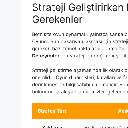
Strateji Geliştirirken
Gerekenler
Betnis’te oyun oynamak, yalnızca şansa bağl
Oyuncuların başarıya ulaşması için strateji 
gereken bazı temel noktalar bulunmaktad
Deneyimler
, bu stratejileri doğru bir ş
Strateji geliştirme aşamasında ilk olarak
önemlidir. Oyun dinamikleri, kuralları ve far
derinlemesine bilgi sahibi olunmalıdır. 
bulundurularak yapılan analizler, gelecekte
Strateji Türü
Açı
Saldırgan
Hızlı kazanç sağla