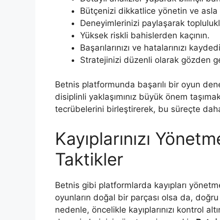
Bütçenizi dikkatlice yönetin ve asl
Deneyimlerinizi paylaşarak topluluk
Yüksek riskli bahislerden kaçının.
Başarılarınızı ve hatalarınızı kayded
Stratejinizi düzenli olarak gözden geç
Betnis platformunda başarılı bir oyun deney
disiplinli yaklaşımınız büyük önem taşımak
tecrübelerini birleştirerek, bu süreçte dah
Kayıplarınızı Yönetme
Taktikler
Betnis gibi platformlarda kayıpları yönetme
oyunların doğal bir parçası olsa da, doğru
nedenle, öncelikle kayıplarınızı kontrol a