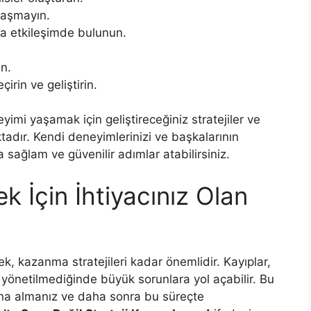
a aşmayın.
la etkileşimde bulunun.
in.
irin ve geliştirin.
imi yaşamak için geliştireceğiniz stratejiler ve
tadır. Kendi deneyimlerinizi ve başkalarının
a sağlam ve güvenilir adımlar atabilirsiniz.
k İçin İhtiyacınız Olan
k, kazanma stratejileri kadar önemlidir. Kayıplar,
 yönetilmediğinde büyük sorunlara yol açabilir. Bu
ltına almanız ve daha sonra bu süreçte