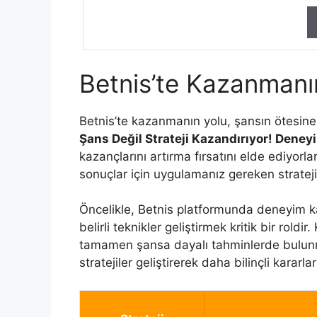
Betnis’te Kazanmanın
Betnis’te kazanmanın yolu, şansın ötesin
Şans Değil Strateji Kazandırıyor! Deney
kazançlarını artırma fırsatını elde ediyorla
sonuçlar için uygulamanız gereken strateji
Öncelikle, Betnis platformunda deneyim k
belirli teknikler geliştirmek kritik bir roldir
tamamen şansa dayalı tahminlerde bulunmak
stratejiler geliştirerek daha bilinçli kararlar