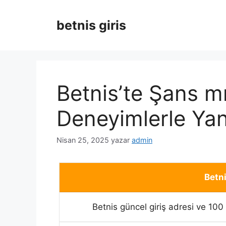
İçeriğe
atla
betnis giris
Betnis’te Şans mı
Deneyimlerle Yan
Nisan 25, 2025
yazar
admin
Betni
Betnis güncel giriş adresi ve 1