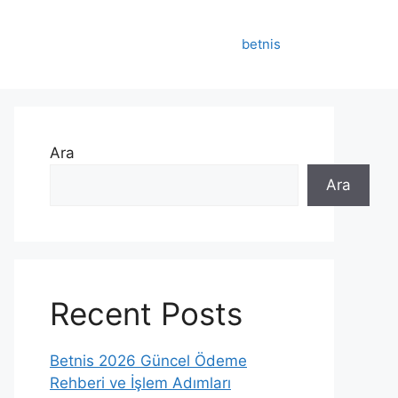
betnis
Ara
Ara
Recent Posts
Betnis 2026 Güncel Ödeme
Rehberi ve İşlem Adımları