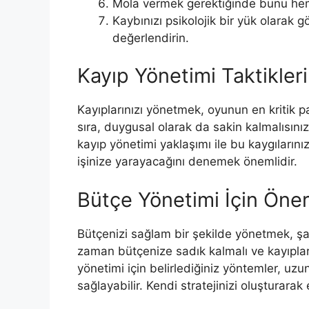
Mola vermek gerektiğinde bunu hem
Kaybınızı psikolojik bir yük olarak
değerlendirin.
Kayıp Yönetimi Taktikleri
Kayıplarınızı yönetmek, oyunun en kritik parç
sıra, duygusal olarak da sakin kalmalısınız
kayıp yönetimi yaklaşımı ile bu kaygılarınız
işinize yarayacağını denemek önemlidir.
Bütçe Yönetimi İçin Öner
Bütçenizi sağlam bir şekilde yönetmek, şa
zaman bütçenize sadık kalmalı ve kayıpları
yönetimi için belirlediğiniz yöntemler, u
sağlayabilir. Kendi stratejinizi oluşturarak 