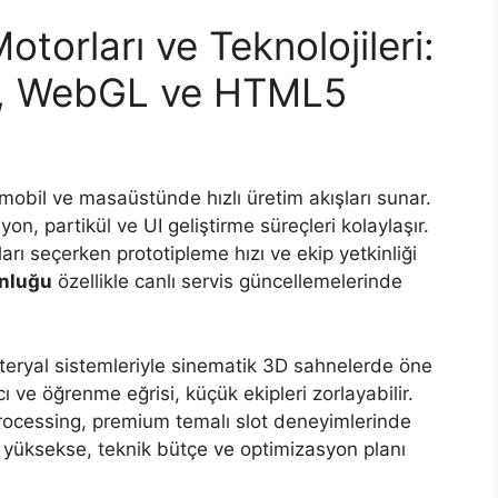
otorları ve Teknolojileri:
ne, WebGL ve HTML5
mobil ve masaüstünde hızlı üretim akışları sunar.
on, partikül ve UI geliştirme süreçleri kolaylaşır.
rı seçerken prototipleme hızı ve ekip yetkinliği
unluğu
özellikle canlı servis güncellemelerinde
teryal sistemleriyle sinematik 3D sahnelerde öne
 ve öğrenme eğrisi, küçük ekipleri zorlayabilir.
rocessing, premium temalı slot deneyimlerinde
yüksekse, teknik bütçe ve optimizasyon planı