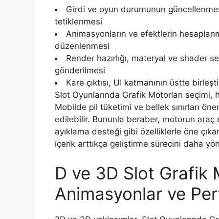
Girdi ve oyun durumunun güncellenmesi
tetiklenmesi
Animasyonların ve efektlerin hesaplan
düzenlenmesi
Render hazırlığı, materyal ve shader s
gönderilmesi
Kare çıktısı, UI katmanının üstte birleşti
Slot Oyunlarında Grafik Motorları seçimi, h
Mobilde pil tüketimi ve bellek sınırları ö
edilebilir. Bununla beraber, motorun araç 
ayıklama desteği gibi özelliklerle öne çıka
içerik arttıkça geliştirme sürecini daha yönet
D ve 3D Slot Grafik 
Animasyonlar ve Per