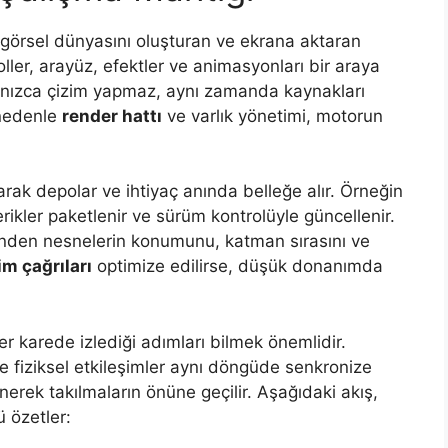
 görsel dünyasını oluşturan ve ekrana aktaran
ler, arayüz, efektler ve animasyonları bir araya
yalnızca çizim yapmaz, aynı zamanda kaynakları
 nedenle
render hattı
ve varlık yönetimi, motorun
larak depolar ve ihtiyaç anında belleğe alır. Örneğin
rikler paketlenir ve sürüm kontrolüyle güncellenir.
rinden nesnelerin konumunu, katman sırasını ve
im çağrıları
optimize edilirse, düşük donanımda
r karede izlediği adımları bilmek önemlidir.
e fiziksel etkileşimler aynı döngüde senkronize
erek takılmaların önüne geçilir. Aşağıdaki akış,
 özetler: