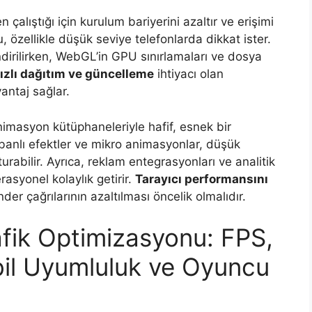
çalıştığı için kurulum bariyerini azaltır ve erişimi
, özellikle düşük seviye telefonlarda dikkat ister.
dirilirken, WebGL’in GPU sınırlamaları ve dosya
ızlı dağıtım ve güncelleme
ihtiyacı olan
antaj sağlar.
nimasyon kütüphaneleriyle hafif, esnek bir
abanlı efektler ve mikro animasyonlar, düşük
urabilir. Ayrıca, reklam entegrasyonları ve analitik
asyonel kolaylık getirir.
Tarayıcı performansını
nder çağrılarının azaltılması öncelik olmalıdır.
afik Optimizasyonu: FPS,
il Uyumluluk ve Oyuncu