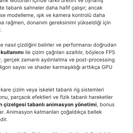
fik Motorları içinde farklı üretim ve oynanış
te tabanlı sahneler daha hafif çalışır; ancak
nda ise modelleme, ışık ve kamera kontrolü daha
Buna rağmen, donanım gereksinimi yükseldiği için
.
 nasıl çizdiğini belirler ve performansı doğrudan
 kullanımı
ile çizim çağrıları azaltılır, böylece FPS
ler, gerçek zamanlı aydınlatma ve post-processing
ligon sayısı ve shader karmaşıklığı arttıkça GPU
are çizim veya iskelet tabanlı rig sistemleri
u, parçacık efektleri ve fizik tabanlı hareketler
 çizelgesi tabanlı animasyon yönetimi
, bonus
ğlar. Animasyon katmanları çoğaldıkça bellek
dir.