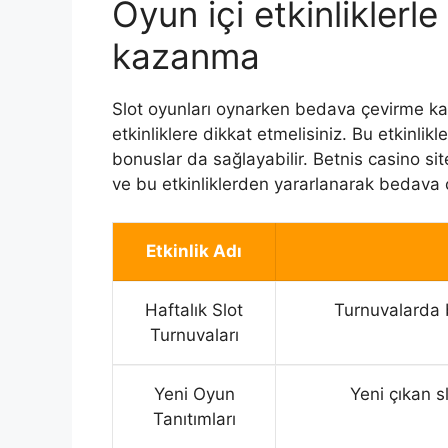
Oyun içi etkinlikler
kazanma
Slot oyunları oynarken bedava çevirme kaz
etkinliklere dikkat etmelisiniz. Bu etkinlikl
bonuslar da sağlayabilir. Betnis casino sit
ve bu etkinliklerden yararlanarak bedava ç
Etkinlik Adı
Haftalık Slot
Turnuvalarda 
Turnuvaları
Yeni Oyun
Yeni çıkan 
Tanıtımları