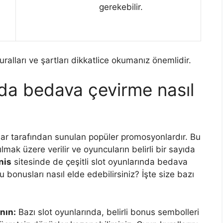
gerekebilir.
uralları ve şartları dikkatlice okumanız önemlidir.
nda bedava çevirme nasıl
olar tarafından sunulan popüler promosyonlardır. Bu
lmak üzere verilir ve oyuncuların belirli bir sayıda
nis
sitesinde de çeşitli slot oyunlarında bedava
u bonusları nasıl elde edebilirsiniz? İşte size bazı
nın:
Bazı slot oyunlarında, belirli bonus sembolleri