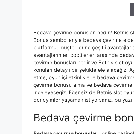
Bedava çevirme bonusları nedir? Betnis sl
Bonus sembolleriyle bedava çevirme elde 
platformu, müşterilerine çeşitli avantajlar
avantajların en popülerleri arasında bedav
çevirme bonusları nedir ve Betnis slot oyu
konuları detaylı bir şekilde ele alacağız.
etme, oyun içi etkinliklerle bedava çevi
çevirme bonusu alma ve bedava çevirme bo
inceleyeceğiz. Eğer siz de Betnis slot oyu
deneyimler yaşamak istiyorsanız, bu yazı 
Bedava çevirme bonu
Bedava çevirme bonusları
, online casino