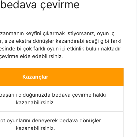
le bedava çevirme
anmanın keyfini çıkarmak istiyorsanız, oyun içi
er, size ekstra dönüşler kazandırabileceği gibi farklı
esinde birçok farklı oyun içi etkinlik bulunmaktadır
evirme elde edebilirsiniz.
Kazançlar
başarılı olduğunuzda bedava çevirme hakkı
kazanabilirsiniz.
slot oyunlarını deneyerek bedava dönüşler
kazanabilirsiniz.