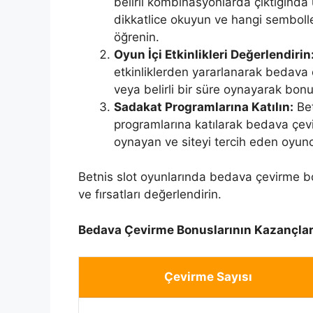
belirli kombinasyonlarda çıktığında 
dikkatlice okuyun ve hangi semboll
öğrenin.
Oyun İçi Etkinlikleri Değerlendirin
etkinliklerden yararlanarak bedava ç
veya belirli bir süre oynayarak bon
Sadakat Programlarına Katılın:
Bet
programlarına katılarak bedava çevi
oynayan ve siteyi tercih eden oyuncu
Betnis slot oyunlarında bedava çevirme bo
ve fırsatları değerlendirin.
Bedava Çevirme Bonuslarının Kazançlar
Çevirme Sayısı