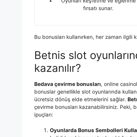
Oyunları keşfetme ve eğlenme
fırsatı sunar.
Bu bonusları kullanırken, her zaman ilgili k
Betnis slot oyunları
kazanılır?
Bedava çevirme bonusları
, online casin
bonuslar genellikle slot oyunlarında kullanı
ücretsiz dönüş elde etmelerini sağlar.
Bet
çevirme bonusları kazanabilirsiniz. Peki, b
ipuçları:
Oyunlarda Bonus Sembolleri Kulla