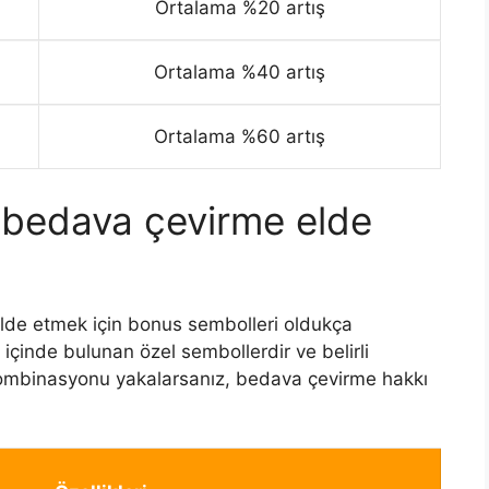
Ortalama %20 artış
Ortalama %40 artış
Ortalama %60 artış
 bedava çevirme elde
lde etmek için bonus sembolleri oldukça
 içinde bulunan özel sembollerdir ve belirli
kombinasyonu yakalarsanız, bedava çevirme hakkı