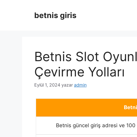
İçeriğe
atla
betnis giris
Betnis Slot Oyun
Çevirme Yolları
Eylül 1, 2024
yazar
admin
Betni
Betnis güncel giriş adresi ve 1