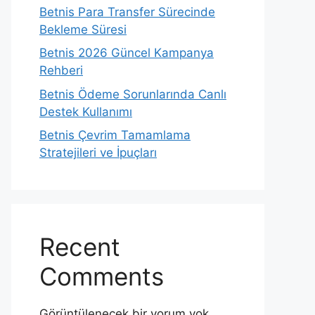
Betnis Para Transfer Sürecinde
Bekleme Süresi
Betnis 2026 Güncel Kampanya
Rehberi
Betnis Ödeme Sorunlarında Canlı
Destek Kullanımı
Betnis Çevrim Tamamlama
Stratejileri ve İpuçları
Recent
Comments
Görüntülenecek bir yorum yok.