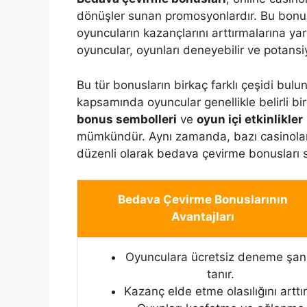
dönüşler sunan promosyonlardır. Bu bonusla
oyuncuların kazançlarını arttırmalarına y
oyuncular, oyunları deneyebilir ve potansiy
Bu tür bonusların birkaç farklı çeşidi bulu
kapsamında oyuncular genellikle belirli bi
bonus sembolleri
ve
oyun içi etkinlikler
mümkündür. Aynı zamanda, bazı casinola
düzenli olarak bedava çevirme bonusları 
Bedava Çevirme Bonuslarının
Avantajları
Oyunculara ücretsiz deneme şan
tanır.
Kazanç elde etme olasılığını arttırı