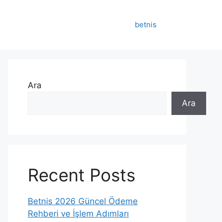
betnis
Ara
Ara
Recent Posts
Betnis 2026 Güncel Ödeme
Rehberi ve İşlem Adımları